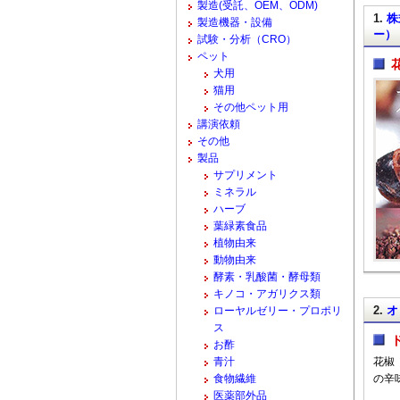
製造(受託、OEM、ODM)
1.
株
製造機器・設備
ー）
試験・分析（CRO）
ペット
犬用
猫用
その他ペット用
講演依頼
その他
製品
サプリメント
ミネラル
ハーブ
葉緑素食品
植物由来
動物由来
酵素・乳酸菌・酵母類
キノコ・アガリクス類
2.
オ
ローヤルゼリー・プロポリ
ス
お酢
青汁
花椒（
食物繊維
の辛
医薬部外品