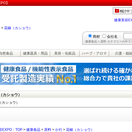
PO】
検討中
健康美容E
行
>
花椒（カショウ）
商材
会社名
健康食品 > 原料 カテゴリーの中
自然食品
健康器具・用品
美容・化粧品
ハーブ・アロマ
介護・福
（カショウ）
（カショウ）
EXPO：TOP
>
健康食品
>
原料
>
か行
>
花椒（カショウ）