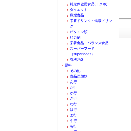
特定保健用食品(トクホ)
ダイエット
嫌煙食品
栄養ドリンク・健康ドリン
ク
ビタミン類
精力剤
栄養食品・バランス食品
スーパーフード
（superfoods）
有機JAS
原料
その他
食品添加物
あ行
た行
か行
さ行
な行
は行
ま行
や行
ら行