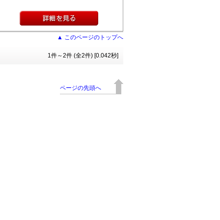
▲ このページのトップへ
1件～2件 (全2件) [0.042秒]
ページの先頭へ