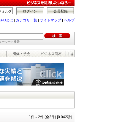
フォルダ
ログイン
会員登録
XPOとは
|
カテゴリ一覧
|
サイトマップ
|
ヘルプ
でキーワード検索
祉
団体・学会
ビジネス商材
1件～2件 (全2件) [0.042秒]