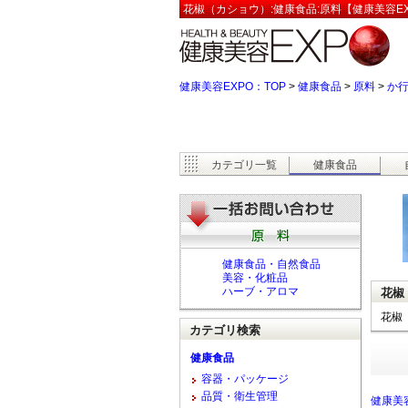
花椒（カショウ）:健康食品:原料【健康美容EX
健康美容EXPO：TOP
>
健康食品
>
原料
>
か
カテゴリ一覧
健康食品
健康食品・自然食品
美容・化粧品
ハーブ・アロマ
花椒
花椒
カテゴリ検索
健康食品
容器・パッケージ
品質・衛生管理
健康美容