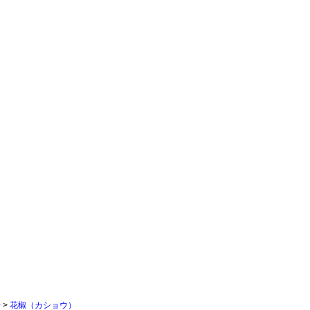
行
>
花椒（カショウ）