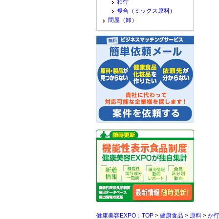
わ行
複合（ミックス原料）
問屋（卸）
健康美容EXPO：TOP
>
健康食品
>
原料
>
か