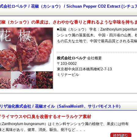
式会社ロベルテ / 花椒（カショウ） / Sichuan Pepper CO2 Extract (シ
花椒（カショウ）の果皮は、さわやかな香りと痺れるような辛味を持ち
■花椒（カショウ） 学名：Zanthoxylum piperi
ンショウ属の落葉低木。 中国・四川省の山奥、標高 
もの広大な土地で、中国で最高品質とされる花椒
株式会社ロベルテ
会社概要
〒103-0002
東京都中央区日本橋馬喰町2-7-13
ミリナービル
リザ油化株式会社 / 花椒オイル（SalivaMoist®、サリバモイスト®）
ドライマウスや口臭を改善するオーラルケア素材
Zanthoxylum bungeanum）はミカン科サンショウ属の植物で、果皮には特有
味と風味があり、健胃、消炎、駆虫、発汗など．．．