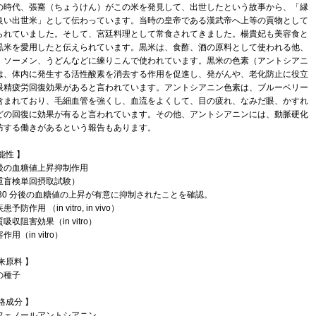
の時代、張騫（ちょうけん）がこの米を発見して、出世したという故事から、「縁
良い出世米」として伝わっています。当時の皇帝である漢武帝へ上等の貢物として
られていました。そして、宮廷料理として常食されてきました。楊貴妃も美容食と
黒米を愛用したと伝えられています。黒米は、食酢、酒の原料として使われる他、
、ソーメン、うどんなどに練りこんで使われています。黒米の色素（アントシアニ
は、体内に発生する活性酸素を消去する作用を促進し、発がんや、老化防止に役立
眼精疲労回復効果があると言われています。アントシアニン色素は、ブルーベリー
含まれており、毛細血管を強くし、血流をよくして、目の疲れ、なみだ眼、かすれ
どの回復に効果が有ると言われています。その他、アントシアニンには、動脈硬化
防する働きがあるという報告もあります。
能性 】
後の血糖値上昇抑制作用
重盲検単回摂取試験）
 30 分後の血糖値の上昇が有意に抑制されたことを確認。
予防作用 （in vitro, in vivo）
吸収阻害効果（in vitro）
作用（in vitro）
来原料 】
の種子
格成分 】
フェノールアントシアニン