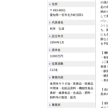
の漢
住所
起の
〒493-8001
納め
愛知県一宮市北方町沼田1
して
パン
代表者名
ン）
村井 弘道
ち、
にも
設立年月
眼な
1954年1月
を予
資本金
【 機
3,000万円
・食
（二
従業員数
食後
112名
・眼疾患
・糖質
事業内容
・美容
食用米サラダ油・医療品・医療品
中間体・化粧品原料・機能性食品
【 由
素材・健康食品・化成品・肥料・
黒米
飼料等の製造・販売
【 規
事業所
ポリ