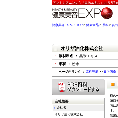
アントシアニンなら「黒米エキス」:オリザ油
健康美容EXPO：TOP
>
健康食品
>
原料
>
あ
オリザ油化株式会社
原材料名 ：
黒米エキス
形状 ：
粉末
ページ内リンク ：
原料詳細
>>
参考画像
稲の一
陝西
会社概要
面は
会社名
す。
オリザ油化株式会社
黒米