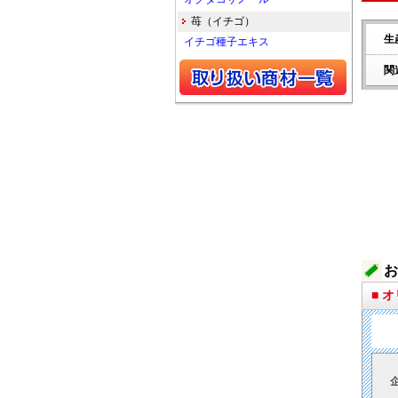
苺（イチゴ）
生
イチゴ種子エキス
関
お
■ 