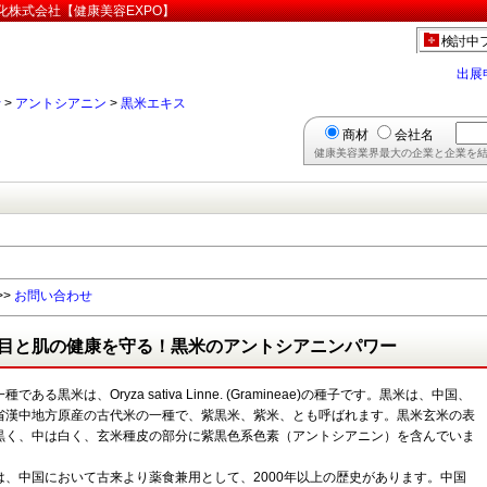
化株式会社【健康美容EXPO】
検討中
出展
行
>
アントシアニン
>
黒米エキス
商材
会社名
健康美容業界最大の企業と企業を結
>>
お問い合わせ
目と肌の健康を守る！黒米のアントシアニンパワー
種である黒米は、Oryza sativa Linne. (Gramineae)の種子です。黒米は、中国、
省漢中地方原産の古代米の一種で、紫黒米、紫米、とも呼ばれます。黒米玄米の表
黒く、中は白く、玄米種皮の部分に紫黒色系色素（アントシアニン）を含んでいま
は、中国において古来より薬食兼用として、2000年以上の歴史があります。中国