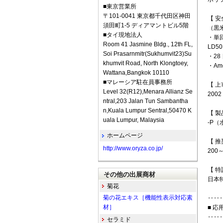
■東京営業所
〒101-0041 東京都千代田区神田
【 安
須田町1-5 ディアマントビル5階
（黒
■タイ現地法人
・単
Room 41 Jasmine Bldg., 12th FL,
LD5
Soi Prasarnmitr(Sukhumvit23)Su
・2
khumvit Road, North Klongtoey,
・Am
Wattana,Bangkok 10110
■マレーシア駐在員事務所
【 上
Level 32(R12),Menara Allianz Se
2002
ntral,203 Jalan Tun Sambantha
n,Kuala Lumpur Sentral,50470 K
【 製
uala Lumpur, Malaysia
-P
ホームページ
【 推
http://www.oryza.co.jp/
200
【 特
その他の出展商材
日本特
菊花
菊の花エキス［機能性表示対応素
‥‥
材］
■ 応
‥‥
セラミド