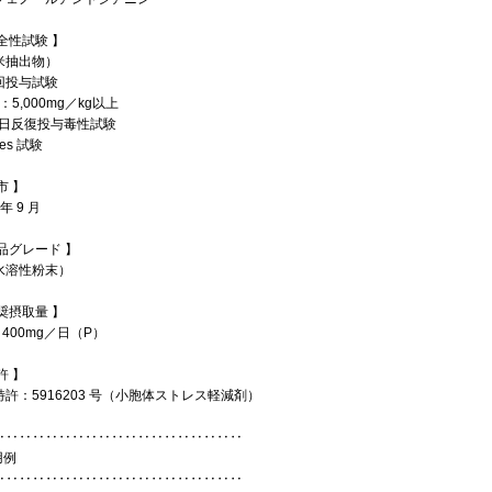
全性試験 】
米抽出物）
回投与試験
0：5,000mg／kg以上
8 日反復投与毒性試験
es 試験
市 】
 年 9 月
品グレード 】
（水溶性粉末）
奨摂取量 】
～400mg／日（P）
許 】
許：5916203 号（小胞体ストレス軽減剤）
‥‥‥‥‥‥‥‥‥‥‥‥‥‥‥‥‥‥‥
用例
‥‥‥‥‥‥‥‥‥‥‥‥‥‥‥‥‥‥‥