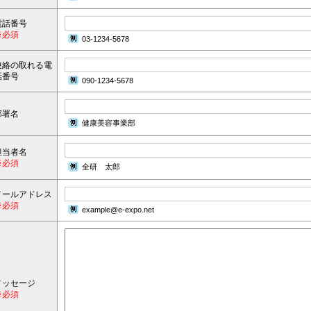
電話番号
※必須
03-1234-5678
連絡の取れる電
話番号
090-1234-5678
部署名
健康美容事業部
担当者名
※必須
全研 太郎
メールアドレス
※必須
example@e-expo.net
メッセージ
※必須