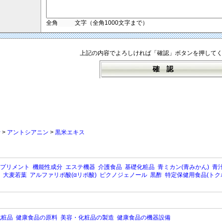
全角
文字（全角1000文字まで）
上記の内容でよろしければ「確認」ボタンを押して
行
>
アントシアニン
>
黒米エキス
プリメント
機能性成分
エステ機器
介護食品
基礎化粧品
青ミカン(青みかん)
青汁
大麦若葉
アルファリポ酸(αリポ酸)
ピクノジェノール
黒酢
特定保健用食品(トク
化粧品
健康食品の原料
美容・化粧品の製造
健康食品の機器設備