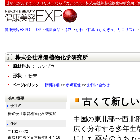
甘草（かんぞう、リコリス）なら「カンゾウ」:株式会社常磐植物化学研究所【健
健康美容EXPO：TOP
>
健康食品
>
原料
>
か行
>
甘草（かんぞう、リコリス）
株式会社常磐植物化学研究所
原材料名 ：
カンゾウ
形状 ：
粉末
ページ内リンク ：
原料詳細
>>
参考画像
>>
お問い合わせ
会社概要
古くて新しい
会社名
株式会社常磐植物化学研究所
中国の東北部〜西北
住所
広く分布する多年生
〒103-0023
にした薬草のうちも
東京都中央区日本橋本町4-4-16