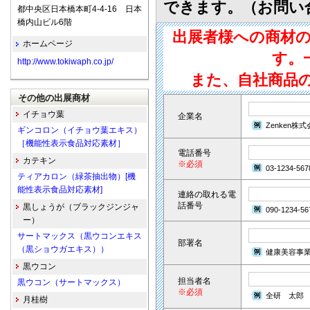
できます。（お問い
都中央区日本橋本町4-4-16 日本
橋内山ビル6階
出展者様への商材
ホームページ
す。
http://www.tokiwaph.co.jp/
また、自社商品
その他の出展商材
イチョウ葉
企業名
Zenken株
ギンコロン（イチョウ葉エキス）
［機能性表示食品対応素材］
電話番号
カテキン
※必須
03-1234-567
ティアカロン（緑茶抽出物）[機
能性表示食品対応素材]
連絡の取れる電
話番号
黒しょうが（ブラックジンジャ
090-1234-56
ー）
サートマックス（黒ウコンエキス
部署名
（黒ショウガエキス））
健康美容事
黒ウコン
担当者名
黒ウコン（サートマックス）
※必須
全研 太郎
月桂樹