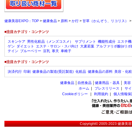
健康美容EXPO：TOP
>
健康食品
>
原料
>
か行
>
甘草（かんぞう、リコリス）
■注目カテゴリ・コンテンツ
スキンケア
男性化粧品（メンズコスメ）
サプリメント
機能性成分
エステ機
ゲン
ダイエット
エステ・サロン・スパ向け
大麦若葉
アルファリポ酸(αリポ
テイン
ブルーベリー
豆乳
寒天
車椅子
■注目カテゴリ・コンテンツ
決済代行
印刷
健康食品の製造(受託製造)
化粧品
健康食品の原料
美容・化粧
健康食品
│
自然食品
│
健康用品・器具
│
美容
ホーム
|
プレスリリース
|
サイ
Cookieポリシー
|
利用規約
|
個人情報保
Copyright© 2005-2023
健康美容