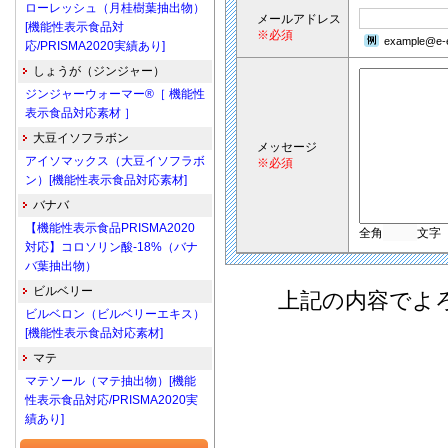
ローレッシュ（月桂樹葉抽出物）
メールアドレス
[機能性表示食品対
※必須
example@e-e
応/PRISMA2020実績あり]
しょうが（ジンジャー）
ジンジャーウォーマー®［ 機能性
表示食品対応素材 ］
大豆イソフラボン
メッセージ
アイソマックス（大豆イソフラボ
※必須
ン）[機能性表示食品対応素材]
バナバ
【機能性表示食品PRISMA2020
全角
文字
対応】コロソリン酸-18%（バナ
バ葉抽出物）
ビルベリー
上記の内容でよ
ビルベロン（ビルベリーエキス）
[機能性表示食品対応素材]
マテ
マテソール（マテ抽出物）[機能
性表示食品対応/PRISMA2020実
績あり]