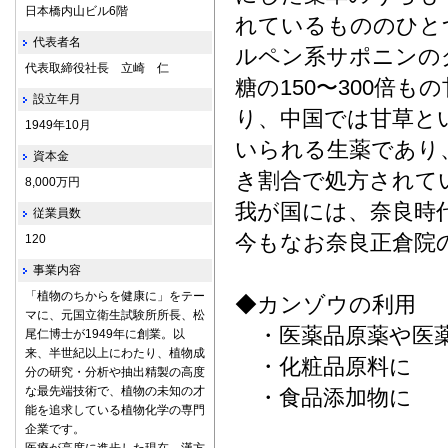
日本橋内山ビル6階
れているもののひと
代表者名
ルペン系サポニンの
代表取締役社長 立崎 仁
糖の150〜300倍
設立年月
り、中国では甘草と
1949年10月
いられる生薬であり、
資本金
き割合で処方されて
8,000万円
我が国には、奈良時
従業員数
今もなお奈良正倉院
120
事業内容
「植物のちからを健康に」をテー
◆カンゾウの利用
マに、元国立衛生試験所所長、松
・医薬品原薬や医
尾仁博士が1949年に創業。以
来、半世紀以上にわたり、植物成
・化粧品原料に
分の研究・分析や抽出精製の高度
な最先端技術で、植物の未知の才
・食品添加物に
能を追求している植物化学の専門
企業です。