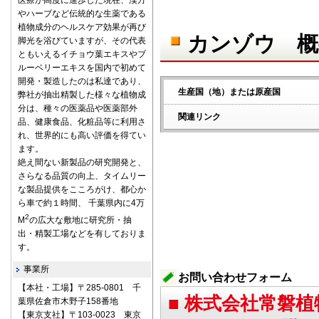
医療が高度に進歩した現在、漢方
やハーブなど伝統的な生薬である
植物成分のヘルスケア効果が再び
カンゾウ 概
脚光を浴びていますが、その代表
ともいえるイチョウ葉エキスやブ
ルーベリーエキスを国内で初めて
開発・製造したのは私達であり、
生産国（地）または原産国
弊社が抽出精製した様々な植物成
分は、種々の医薬品や医薬部外
関連リンク
品、健康食品、化粧品等に利用さ
れ、世界的にも高い評価を得てい
ます。
絶え間ない新製品の研究開発と、
さらなる品質の向上、タイムリー
な製品提供をこころがけ、都心か
ら車で約１時間、 千葉県内に4万
2
M
の広大な敷地に研究所・抽
出・精製工場などを有しておりま
す。
事業所
お問い合わせフォーム
【本社・工場】〒285-0801 千
■ 株式会社常磐
葉県佐倉市木野子158番地
【東京支社】〒103-0023 東京