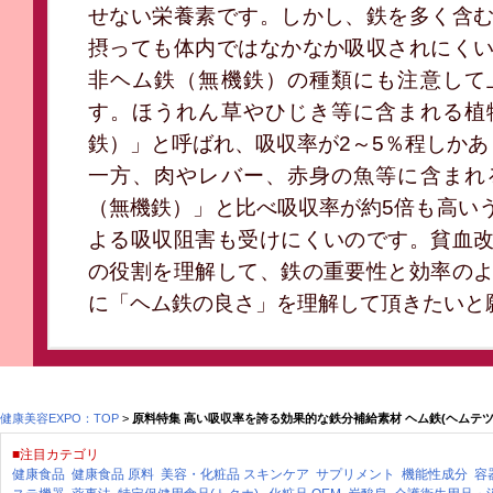
せない栄養素です。しかし、鉄を多く含
摂っても体内ではなかなか吸収されにく
非ヘム鉄（無機鉄）の種類にも注意して
す。ほうれん草やひじき等に含まれる植
鉄）」と呼ばれ、吸収率が2～5％程しかあ
一方、肉やレバー、赤身の魚等に含まれ
（無機鉄）」と比べ吸収率が約5倍も高い
よる吸収阻害も受けにくいのです。貧血
の役割を理解して、鉄の重要性と効率の
に「ヘム鉄の良さ」を理解して頂きたいと
健康美容EXPO：TOP
>
原料特集 高い吸収率を誇る効果的な鉄分補給素材 ヘム鉄(ヘムテツ
■注目カテゴリ
健康食品
健康食品 原料
美容・化粧品
スキンケア
サプリメント
機能性成分
容