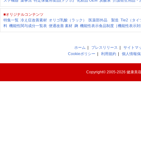
ステ機器
薬事法
特定保健用食品(トクホ)
化粧品 OEM
炭酸泉
介護衛生用品・
■オリジナルコンテンツ
特集一覧
冷え症改善素材
オリゴ乳酸（ラック）
医薬部外品 製造
Tie2（タ
料
機能性関与成分一覧表
便通改善 素材
麹
機能性表示食品制度［機能性表示対
ホーム
|
プレスリリース
|
サイトマ
Cookieポリシー
|
利用規約
|
個人情報保
Copyright© 2005-2026
健康美容