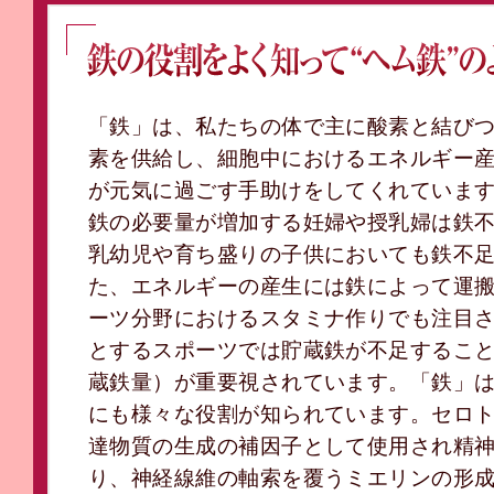
鉄の役割よく知って“ヘム鉄”のよさを理解して欲しい
「鉄」は、私たちの体で主に酸素と結び
素を供給し、細胞中におけるエネルギー
が元気に過ごす手助けをしてくれていま
鉄の必要量が増加する妊婦や授乳婦は鉄
乳幼児や育ち盛りの子供においても鉄不
た、エネルギーの産生には鉄によって運
ーツ分野におけるスタミナ作りでも注目
とするスポーツでは貯蔵鉄が不足するこ
蔵鉄量）が重要視されています。「鉄」
にも様々な役割が知られています。セロ
達物質の生成の補因子として使用され精
り、神経線維の軸索を覆うミエリンの形