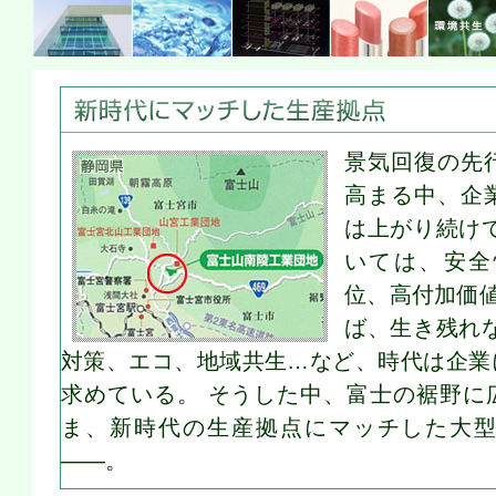
「工場の品質が、生産される商品の品質となる」という確固たる提言。多大な実績
Mt.Fuji。
新時代にマッチした生産拠点
景気回復の先
高まる中、企
は上がり続け
いては、安全
位、高付加価
ば、生き残れ
対策、エコ、地域共生…など、時代は企業
求めている。 そうした中、富士の裾野に
ま、新時代の生産拠点にマッチした大
――。