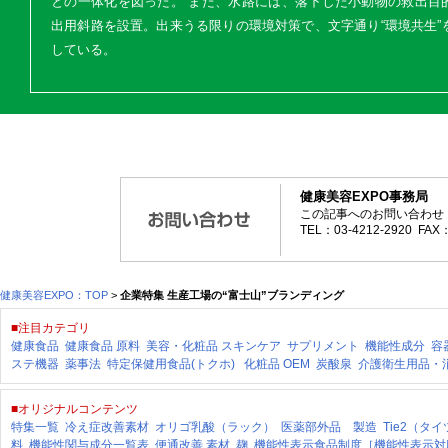
との一体化を図った。 また、水路には、落下した小動物の救出目
出用斜路を設置。出来うる限りの環境対策で、文字通り“環境共生”
している。
健康美容EXPO事務局
この記事へのお問い合わせ
TEL：03-4212-2920 FAX：
健康美容EXPO：TOP
>
企業特集 生産工場の“富士山”ブランディング
■注目カテゴリ
健康食品
健康食品 原料
美容・化粧品
スキンケア
サプリメント
機能性成分
容
ステ機器
薬事法
特定保健用食品(トクホ)
化粧品 OEM
炭酸泉
介護衛生用品・
■オリジナルコンテンツ
特集一覧
冷え症改善素材
オリゴ乳酸（ラック）
医薬部外品 製造
Tie2（タ
料
機能性関与成分一覧表
便通改善 素材
麹
機能性表示食品制度［機能性表示対