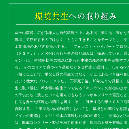
環境共生への取り組み
富士山南麓に広がる雄大な自然環境の中にある同工業団地。豊かな
破壊して存在するのではなく、ともに生きることをテーマとし、次
工業団地のあり方を提示する。 「フォレスト・セイバー・プロジ
（ＦＳＰＪ）」と名付けられたその取り組みは、徹底している。最
イントは、生物多様性の概念に則った本物の森の再生を目指すこ
る。 そのエリアで育つべき品種などを専門家が選別し、しかるべ
へ植えることで、単なる緑の再生ではなく、そこにあるべき森を創
という壮大なプロジェクトだ。 工事完了後、10年先まで見据え、
生に取り組む。希少種の自生ランである「キンラン」の移植のほか
の子供たちに残したい木を選んでもらうシンボルツリーの選定など
住民を含めた環境との調和も図り、そこに進出する企業のＣＳＲ活
貢献する。 工業団地内の諸施設においても、環境との調和を意識
メインの街路は、ケヤキ並木の連続した緑の曲線とし、側溝などの
は、既成コンクリート製品を極力使用せず、現地の石材を有効活用