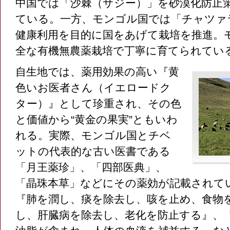
中国では「沙棘（サジー）」を砂漠化防止
ている。一方、モンゴル国では「チャツァ
健康利用を目的に国をあげて栽培を推進。
全な有機無農薬栽培で丁寧に育てられてい
自生地では、薬用効果の高い『黄
色いお医者さん（イエロードク
ター）』として珍重され、その色
と価値から“黄金の果実”ともいわ
れる。実際、モンゴル国とチベ
ットの代表的な古い医書である
「月王薬珍」、「四部医典」、
「晶珠本草」などにその薬効が記載されて
『肺を潤し、痰を除去し、咳を止め、食物
し、肝臓病を除去し、老化を防止する』、