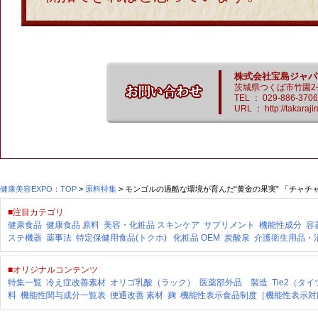
株式会社宝島ジャパ
茨城県つくば市竹園2-1
TEL ： 029-886-370
URL ： http://takaraji
健康美容EXPO：TOP
>
原料特集
> モンゴルの過酷な環境が育んだ“黄金の果実” 「チャチ
■注目カテゴリ
健康食品
健康食品 原料
美容・化粧品
スキンケア
サプリメント
機能性成分
容
ステ機器
薬事法
特定保健用食品(トクホ)
化粧品 OEM
炭酸泉
介護衛生用品・
■オリジナルコンテンツ
特集一覧
冷え症改善素材
オリゴ乳酸（ラック）
医薬部外品 製造
Tie2（タ
料
機能性関与成分一覧表
便通改善 素材
麹
機能性表示食品制度［機能性表示対