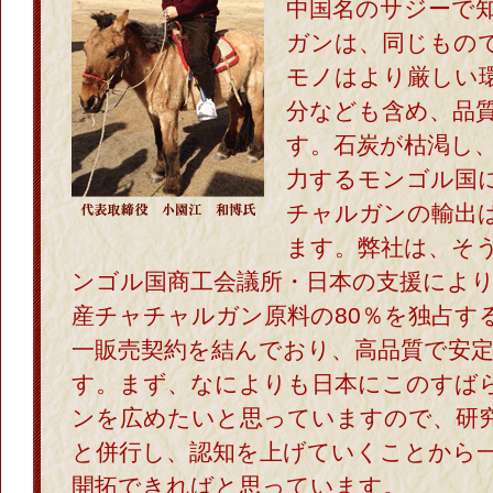
中国名のサジーで
ガンは、同じもの
モノはより厳しい
分なども含め、品
す。石炭が枯渇し
力するモンゴル国
チャルガンの輸出
ます。弊社は、そ
ンゴル国商工会議所・日本の支援によ
産チャチャルガン原料の80％を独占す
一販売契約を結んでおり、高品質で安
す。まず、なによりも日本にこのすば
ンを広めたいと思っていますので、研
と併行し、認知を上げていくことから
開拓できればと思っています。