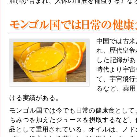
油脂が含まれ、人体の血液を補益する』な
中国では古来
れ、歴代皇帝
した記録があ
時代より宇宙
て、宇宙飛行
るなど、薬用
ける実績がある。
モンゴル国では今でも日常の健康食として
ちみつを加えたジュースを摂取するなど、
品として重用されている。オイルは、ノド