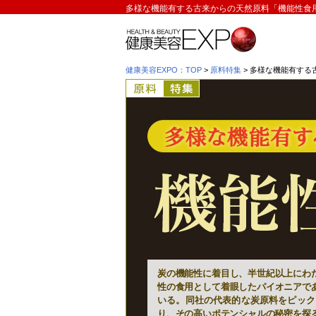
多様な機能有する古来からの天然原料「機能性食
健康美容EXPO：TOP
>
原料特集
> 多様な機能有す
炭の機能性に着目し、半世紀以上にわ
性の食用として着眼したパイオニアで
いる。同社の代表的な炭原料をピック
り、その高いポテンシャルの秘密を探