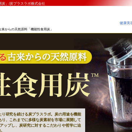
用炭」/炭プラスラボ株式会社
健康美容
る古来からの天然原料「機能性食用炭」
たり研究を続ける炭プラスラボ。炭の用途を機能
あり、これまでに多様な炭素材を市場に展開して
アップし、炭研究に対するこだわりや哲学に迫
る。