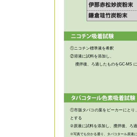
①ニコチン標準液を希釈
②溶液に試料を添加し、
攪拌後、ろ過したものをGC-MS 
①市販タバコの葉をビーカーにとり
とする
②原液に試料を添加し、攪拌後、ろ
※写真でも分かる通り、タバコタール原液