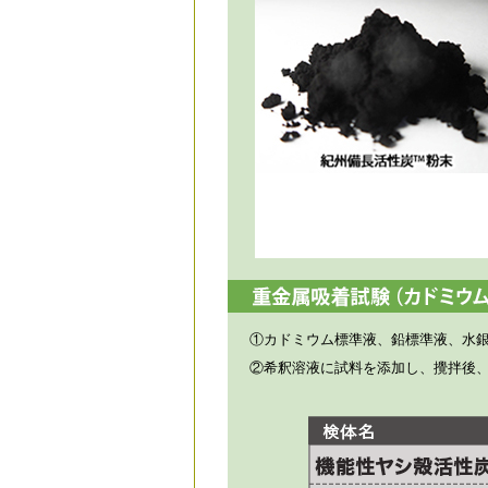
①カドミウム標準液、鉛標準液、水
②希釈溶液に試料を添加し、攪拌後、