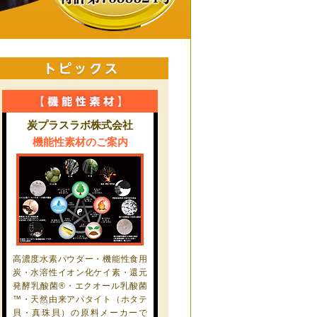
炭プラスラボ株式会社
機能性素材のご案内
高濃度水素パウダー・機能性食用
炭・水溶性イオン化ケイ素・還元
発酵乳酸菌®・エクオール乳酸菌
™・天然由来アパタイト（ホタテ
貝・真珠貝）の原料メーカーで