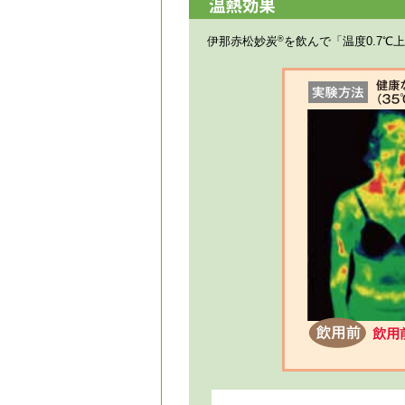
伊那赤松妙炭
®️
を飲んで「温度0.7℃