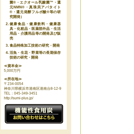
菌®️・エクオール乳酸菌™️・還
元NMN®️・真珠貝アパタイト
®️・還元発酵フルボ酸®️等の研
究開発）
健康食品・健康飲料・健康器
具・化粧品・医薬部外品・生活
用品・介護用品等の開発及び販
売
食品特殊加工技術の研究・開発
活魚・生花・野菜等の長期保存
技術の研究・開発
≪資本金≫
5,000万円
≪所在地≫
〒234-0054
神奈川県横浜市港南区港南台8-12-9
TEL：045-349-3451
http://sumi-plus.jp/