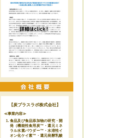
【炭プラスラボ株式会社】
≪事業内容≫
食品及び食品添加物の研究・開
発（機能性食用炭™・還元ミネ
ラル水素パウダー™・水溶性イ
オン化ケイ素™・還元発酵乳酸