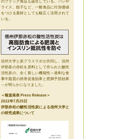
のブラック食品も誕生している。パンや
ライス、餃子など、一般食品に付加価値
をつける素材としても幅広く活用されて
いる。
信州大学と炭プラスラボが共同し、信州
伊那産の赤松を原料として作られた酸性
活性炭の、全く新しい機能性～過剰な食
事中脂質の排泄促進効果と肥満予防効果
～が明らかになりました。
＜報道発表 Press Release＞
2022年7月25日
伊那赤松の酸性活性炭による信州大学と
の研究成果について