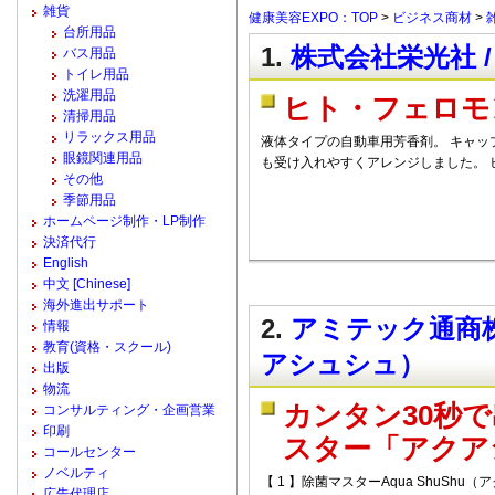
雑貨
健康美容EXPO：TOP
>
ビジネス商材
>
台所用品
1.
株式会社栄光社 
バス用品
トイレ用品
洗濯用品
ヒト・フェロモ
清掃用品
リラックス用品
液体タイプの自動車用芳香剤。 キャッ
眼鏡関連用品
も受け入れやすくアレンジしました。 
その他
季節用品
ホームページ制作・LP制作
決済代行
English
中文 [Chinese]
海外進出サポート
2.
アミテック通商株式
情報
教育(資格・スクール)
アシュシュ）
出版
物流
カンタン30秒
コンサルティング・企画営業
印刷
スター「アクア
コールセンター
ノベルティ
【 1 】除菌マスターAqua ShuSh
広告代理店