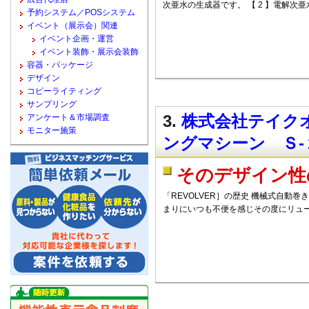
次亜水の生成器です。 【 2 】電解次
予約システム／POSシステム
イベント（展示会）関連
イベント企画・運営
イベント装飾・展示会装飾
容器・パッケージ
デザイン
コピーライティング
サンプリング
3.
株式会社テイクオ
アンケート＆市場調査
モニター施策
ングマシーン Ｓ-
そのデザイン性
「REVOLVER］の歴史 機械式自動
まりにいつも不便を感じその度にリュ