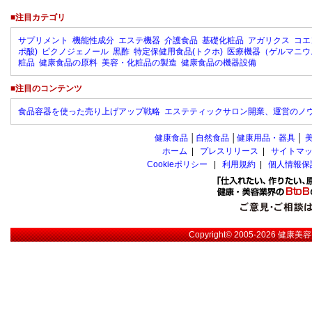
■注目カテゴリ
サプリメント
機能性成分
エステ機器
介護食品
基礎化粧品
アガリクス
コエ
ポ酸)
ピクノジェノール
黒酢
特定保健用食品(トクホ)
医療機器（ゲルマニウ
粧品
健康食品の原料
美容・化粧品の製造
健康食品の機器設備
■注目のコンテンツ
食品容器を使った売り上げアップ戦略
エステティックサロン開業、運営のノ
健康食品
│
自然食品
│
健康用品・器具
│
ホーム
|
プレスリリース
|
サイトマ
Cookieポリシー
|
利用規約
|
個人情報保
Copyright© 2005-2026
健康美容