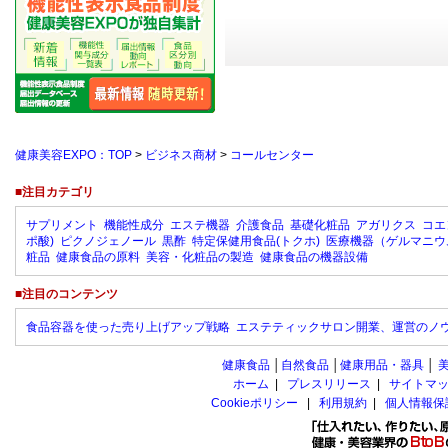
健康美容EXPO：TOP
>
ビジネス商材
>
コールセンター
■注目カテゴリ
サプリメント
機能性成分
エステ機器
介護食品
基礎化粧品
アガリクス
コエ
ポ酸)
ピクノジェノール
黒酢
特定保健用食品(トクホ)
医療機器（ゲルマニウ
粧品
健康食品の原料
美容・化粧品の製造
健康食品の機器設備
■注目のコンテンツ
食品容器を使った売り上げアップ戦略
エステティックサロン開業、運営のノ
健康食品
│
自然食品
│
健康用品・器具
│
ホーム
|
プレスリリース
|
サイトマ
Cookieポリシー
|
利用規約
|
個人情報保