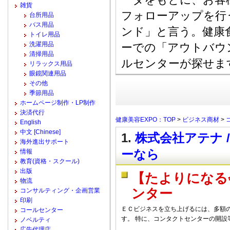
雑貨
フォローアップを行
台所用品
バス用品
ンド」と言う。健康
トイレ用品
洗濯用品
ーでの「アウトバウ
清掃用品
ルセンターが探せま
リラックス用品
眼鏡関連用品
その他
季節用品
ホームページ制作・LP制作
決済代行
健康美容EXPO：TOP
>
ビジネス商材
>
English
中文 [Chinese]
1.
株式会社アテナ 
海外進出サポート
ーなら
情報
教育(資格・スクール)
出版
【たよりになる
物流
ンター
コンサルティング・企画営業
印刷
ＥＣビジネスを立ち上げるには、多額
コールセンター
す。 特に、コンタクトセンターの開設
ノベルティ
広告代理店