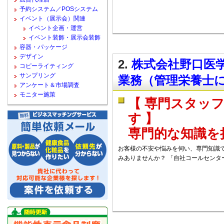
予約システム／POSシステム
イベント（展示会）関連
イベント企画・運営
イベント装飾・展示会装飾
容器・パッケージ
デザイン
2.
株式会社野口医学
コピーライティング
サンプリング
業務（管理栄養士
アンケート＆市場調査
モニター施策
【 専門スタッ
す 】
専門的な知識を
お客様の不安や悩みを伺い、専門知識で
みありませんか？ 「自社コールセンタ