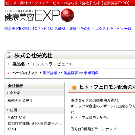
ビジネス商材のエクストラ・ピューロなら株式会社栄光社【健康美容EXPO】
健康美容EXPO：TOP
>
ビジネス商材
>
雑貨
>
その他
>
エクストラ・ピューロ
株式会社栄光社
製品名 ：
エクストラ・ピューロ
ページ内リンク ：
製品詳細
>>
製品概要
>>
参考画像
会社概要
ヒト・フェロモン配合の
会社名
液体タイプの自動車用芳香剤。
株式会社栄光社
キャップや台座のデザインに曲線を取
住所
た。
ヒト・フェロモン配合。
〒607-8141
京都府京都市山科区東野北井ノ上
香りは3種類がラインナップ！
町7-1