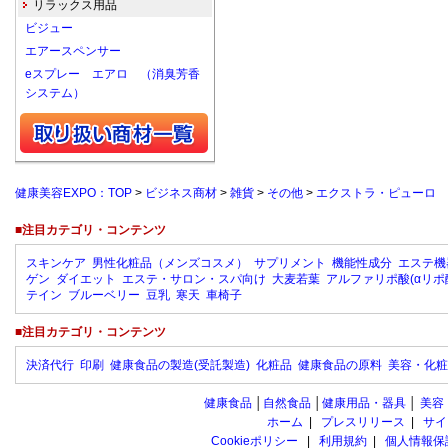
リラックス用品
ビジュー
エアースペンサー
eスプレー エアロ （消臭芳香
システム）
健康美容EXPO：TOP
>
ビジネス商材
>
雑貨
>
その他
>
エクストラ・ピューロ
■注目カテゴリ・コンテンツ
スキンケア
男性化粧品（メンズコスメ）
サプリメント
機能性成分
エステ機
ゲン
ダイエット
エステ・サロン・スパ向け
大麦若葉
アルファリポ酸(αリポ
テイン
ブルーベリー
豆乳
寒天
車椅子
■注目カテゴリ・コンテンツ
決済代行
印刷
健康食品の製造(受託製造)
化粧品
健康食品の原料
美容・化粧
健康食品
│
自然食品
│
健康用品・器具
│
美容
ホーム
|
プレスリリース
|
サイ
Cookieポリシー
|
利用規約
|
個人情報保