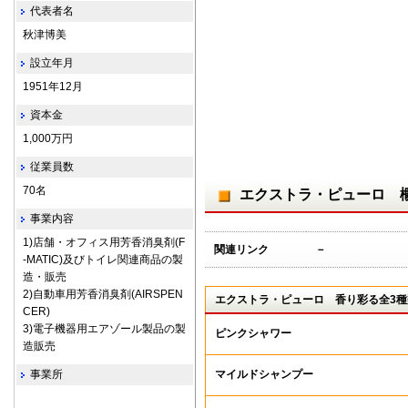
代表者名
秋津博美
設立年月
1951年12月
資本金
1,000万円
従業員数
70名
エクストラ・ピューロ 
事業内容
1)店舗・オフィス用芳香消臭剤(F
関連リンク
－
-MATIC)及びトイレ関連商品の製
造・販売
2)自動車用芳香消臭剤(AIRSPEN
エクストラ・ピューロ 香り彩る全3種
CER)
3)電子機器用エアゾール製品の製
ピンクシャワー
造販売
事業所
マイルドシャンプー