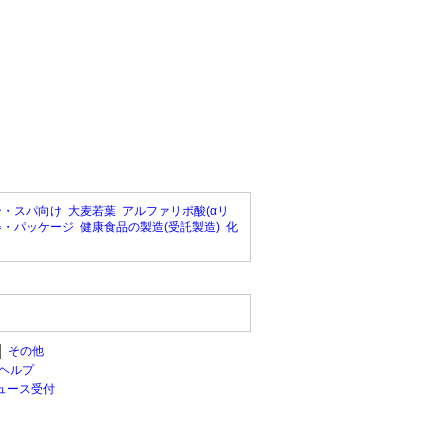
ン・スパ向け
大麦若葉
アルファリポ酸(αリ
器・パッケージ
健康食品の製造(受託製造)
化
│
その他
ヘルプ
ュース受付