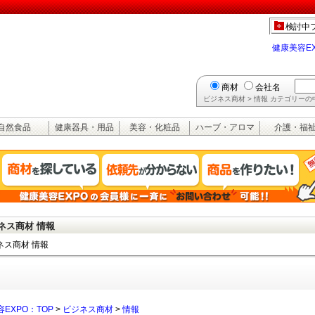
検討中
健康美容E
商材
会社名
ビジネス商材 > 情報 カテゴリー
自然食品
健康器具・用品
美容・化粧品
ハーブ・アロマ
介護・福
ネス商材 情報
ネス商材 情報
EXPO：TOP
>
ビジネス商材
>
情報