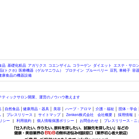
食品
基礎化粧品
アガリクス
コエンザイム
コラーゲン
ダイエット
エステ・サロ
品(トクホ)
医療機器（ゲルマニウム）
プロテイン
ブルーベリー
豆乳
車椅子
容
健康食品の機器設備
テティックサロン開業、運営のノウハウ教えます
品
│
自然食品
│
健康用品・器具
│
美容
│
ハーブ・アロマ
│
介護・福祉
│
団体・学会
ム
|
プレスリリース
|
サイトマップ
|
Zenken株式会社 会社概要
|
採用情報
|
ポリシー
|
利用規約
|
個人情報保護ポリシー
|
お問合わせ
|
プレスリリース・ニ