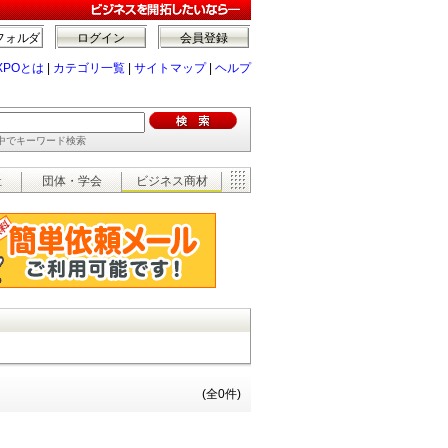
フォルダ
ログイン
会員登録
XPOとは
|
カテゴリ一覧
|
サイトマップ
|
ヘルプ
の中でキーワード検索
祉
団体・学会
ビジネス商材
(全0件)