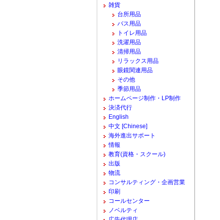
雑貨
台所用品
バス用品
トイレ用品
洗濯用品
清掃用品
リラックス用品
眼鏡関連用品
その他
季節用品
ホームページ制作・LP制作
決済代行
English
中文 [Chinese]
海外進出サポート
情報
教育(資格・スクール)
出版
物流
コンサルティング・企画営業
印刷
コールセンター
ノベルティ
広告代理店