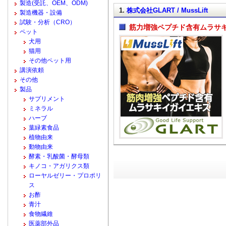
製造(受託、OEM、ODM)
1.
株式会社GLART / MussLift
製造機器・設備
試験・分析（CRO）
筋力増強ペプチド含有ムラサキイ
ペット
犬用
猫用
その他ペット用
講演依頼
その他
製品
サプリメント
ミネラル
ハーブ
葉緑素食品
植物由来
動物由来
酵素・乳酸菌・酵母類
キノコ・アガリクス類
ローヤルゼリー・プロポリ
ス
お酢
青汁
食物繊維
医薬部外品