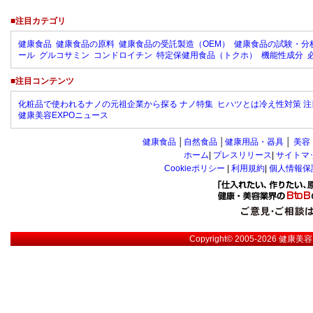
■注目カテゴリ
健康食品
健康食品の原料
健康食品の受託製造（OEM）
健康食品の試験・分
ール
グルコサミン
コンドロイチン
特定保健用食品（トクホ）
機能性成分
■注目コンテンツ
化粧品で使われるナノの元祖企業から探る ナノ特集
ヒハツとは冷え性対策 注
健康美容EXPOニュース
健康食品
│
自然食品
│
健康用品・器具
│
美容
ホーム
|
プレスリリース
|
サイトマ
Cookieポリシー
|
利用規約
|
個人情報保
Copyright© 2005-2026
健康美容