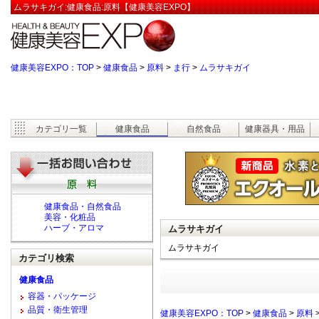
ムラサキガイ:健康食品:原料【健康美容EXPO】
健康美容EXPO：TOP
>
健康食品
>
原料
>
ま行
>
ムラサキガイ
カテゴリ一覧
健康食品
自然食品
健康器具・用品
健康食品・自然食品
美容・化粧品
ハーブ・アロマ
ムラサキガイ
ムラサキガイ
カテゴリ検索
健康食品
容器・パッケージ
品質・衛生管理
健康美容EXPO：TOP
>
健康食品
>
原料