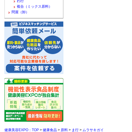
わ行
複合（ミックス原料）
問屋（卸）
健康美容EXPO：TOP
>
健康食品
>
原料
>
ま行
>
ムラサキガイ