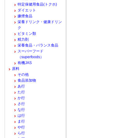
特定保健用食品(トクホ)
ダイエット
嫌煙食品
栄養ドリンク・健康ドリン
ク
ビタミン類
精力剤
栄養食品・バランス食品
スーパーフード
（superfoods）
有機JAS
原料
その他
食品添加物
あ行
た行
か行
さ行
な行
は行
ま行
や行
ら行