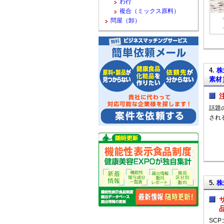
わ行
複合（ミックス原料）
問屋（卸）
4.
株
素材
話題
され
5.
株
SC