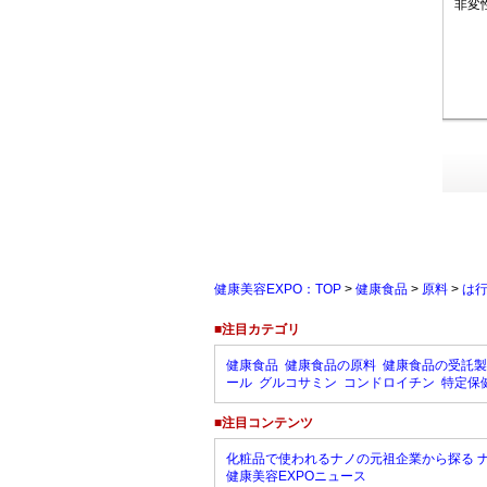
非変
健康美容EXPO：TOP
>
健康食品
>
原料
>
は
■注目カテゴリ
健康食品
健康食品の原料
健康食品の受託製
ール
グルコサミン
コンドロイチン
特定保
■注目コンテンツ
化粧品で使われるナノの元祖企業から探る 
健康美容EXPOニュース