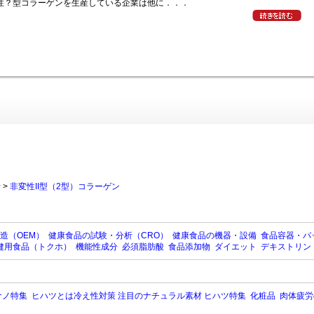
性？型コラーゲンを生産している企業は他に．．．
行
>
非変性II型（2型）コラーゲン
造（OEM）
健康食品の試験・分析（CRO）
健康食品の機器・設備
食品容器・パ
健用食品（トクホ）
機能性成分
必須脂肪酸
食品添加物
ダイエット
デキストリン
ナノ特集
ヒハツとは冷え性対策 注目のナチュラル素材 ヒハツ特集
化粧品
肉体疲労