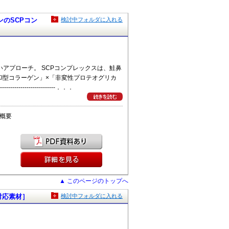
ンのSCPコン
検討中フォルダに入れる
いアプローチ。 SCPコンプレックスは、鮭鼻
XI型コラーゲン」×「非変性プロテオグリカ
-------------------．．．
概要
▲ このページのトップへ
示対応素材］
検討中フォルダに入れる