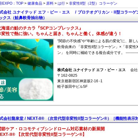
EXPO：TOP
>
健康食品
>
原料
>
は行
>
非変性II型（2型）コラーゲン
式会社 ユナイテッド エフ・ビー・エス / プロテオグリカン・II型コラーゲ
ックス（鮭鼻軟骨抽出物）
北海道の鮭のチカラ『SCPコンプレックス』
非変性で熱に強い。ちゃんと届き、ちゃんと働く。体感が違う！
“関節の不快感”や“年齢による肌の変化”に、新し
軟骨由来の 「非変性II型コラーゲン」×「非変性
ン」 を同時に補給できる複合成分です。 ------------------
株式会社 ユナイテッド エフ・ビー・エス
会社
〒162-0825
東京都新宿区神楽坂2-16 -1
軽子坂田中ビル5F
式会社龍泉堂 / NEXT-II® （次世代型非変性II型コラーゲン®）［機能性表
関節ケア・ロコモティブシンドローム対応素材の新展開
NEXT-II® 【次世代型非変性II型コラーゲン®】