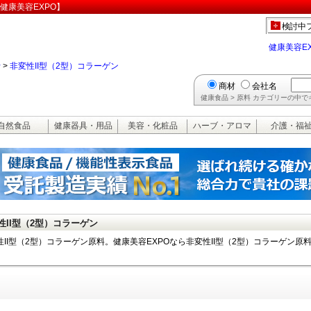
【健康美容EXPO】
検討中
健康美容E
行
>
非変性II型（2型）コラーゲン
商材
会社名
健康食品 > 原料 カテゴリーの中
自然食品
健康器具・用品
美容・化粧品
ハーブ・アロマ
介護・福
性II型（2型）コラーゲン
性II型（2型）コラーゲン原料。健康美容EXPOなら非変性II型（2型）コラーゲン