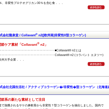
0％、非変性プロテオグリカン30％を含む食．．．
®
式会社龍泉堂 / Collavant
n2([欧州発]非変性II型コラーゲン)
®
関節ケア素材「Collavant
n2」
‥‥‥‥‥‥‥‥‥‥‥‥‥‥‥‥‥‥ ■Collavant® n2とは
‥‥‥‥‥‥‥‥‥‥‥‥‥‥‥‥‥‥ Collavant® n2 (コラバント エヌツー)
欧州大手企業．．．
式会社北国生活社 / アクティブコラーゲン�/非変性�型コラーゲン（北海道
関節系の新たな素材として注目
道で漁獲されるサケの鼻軟骨から非変性？型コラーゲンを抽出しました。国内で