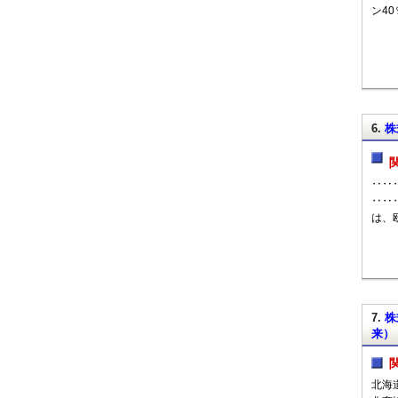
ン4
6.
株
‥‥‥
‥‥‥
は、
7.
株
来）
北海