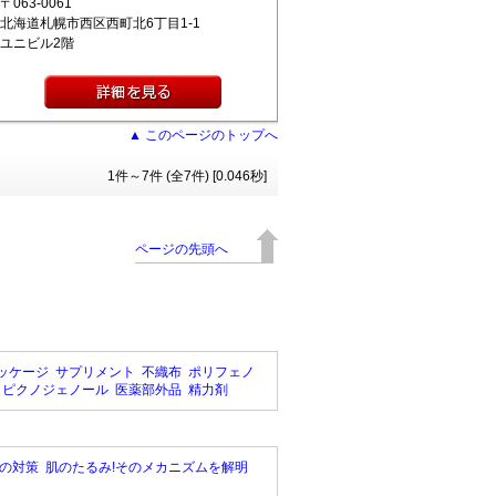
〒063-0061
北海道札幌市西区西町北6丁目1-1
ユニビル2階
▲ このページのトップへ
1件～7件 (全7件) [0.046秒]
ページの先頭へ
ッケージ
サプリメント
不織布
ポリフェノ
ピクノジェノール
医薬部外品
精力剤
の対策
肌のたるみ!そのメカニズムを解明