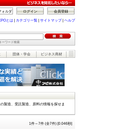
フォルダ
ログイン
会員登録
XPOとは
|
カテゴリ一覧
|
サイトマップ
|
ヘルプ
でキーワード検索
祉
団体・学会
ビジネス商材
原料の製造、受託製造、原料の情報を探せま
1件～7件 (全7件) [0.046秒]