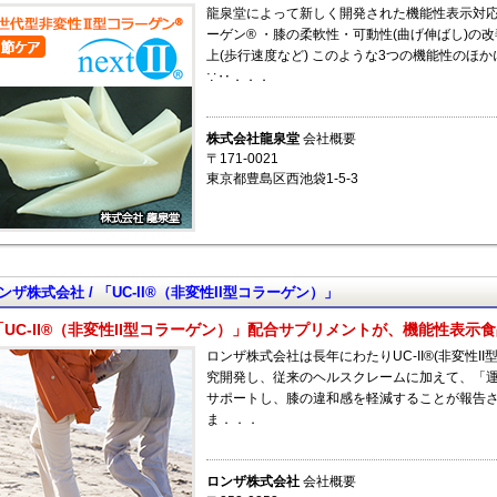
龍泉堂によって新しく開発された機能性表示対応素材 
ーゲン® ・膝の柔軟性・可動性(曲げ伸ばし)の
上(歩行速度など) このような3つの機能性のほか
∵‥．．．
株式会社龍泉堂
会社概要
〒171-0021
東京都豊島区西池袋1-5-3
ンザ株式会社 / 「UC-II®（非変性II型コラーゲン）」
「UC-II®（非変性II型コラーゲン）」配合サプリメントが、機能性表示
ロンザ株式会社は長年にわたりUC-II®(非変性
究開発し、従来のヘルスクレームに加えて、「
サポートし、膝の違和感を軽減することが報告
ま．．．
ロンザ株式会社
会社概要