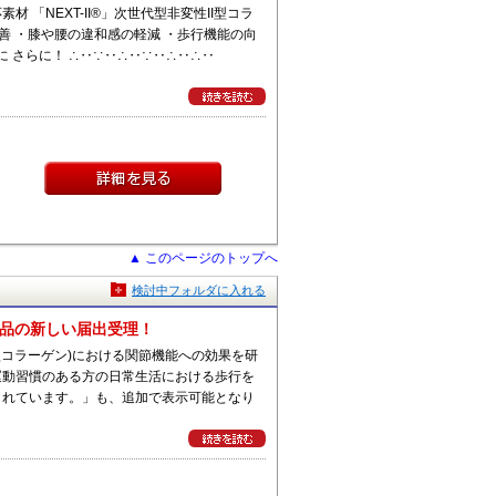
「NEXT-II®」次世代型非変性II型コラ
改善 ・膝や腰の違和感の軽減 ・歩行機能の向
に さらに！ ∴‥∵‥∴‥∵‥∴‥∴‥
▲ このページのトップへ
検討中フォルダに入れる
食品の新しい届出受理！
II型コラーゲン)における関節機能への効果を研
運動習慣のある方の日常生活における歩行を
されています。」も、追加で表示可能となり