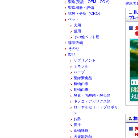
製造(受託、OEM、ODM)
健康美容
製造機器・設備
1.
株
試験・分析（CRO）
プレ
ペット
犬用
猫用
その他ペット用
講演依頼
その他
製品
サプリメント
ミネラル
ハーブ
葉緑素食品
植物由来
動物由来
酵素・乳酸菌・酵母類
キノコ・アガリクス類
ローヤルゼリー・プロポリ
ス
2.
株
お酢
青汁
食物繊維
医薬部外品