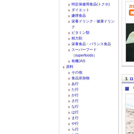
特定保健用食品(トクホ)
ダイエット
嫌煙食品
栄養ドリンク・健康ドリン
ク
ビタミン類
精力剤
栄養食品・バランス食品
スーパーフード
（superfoods）
有機JAS
原料
その他
食品添加物
3.
ロ
あ行
た行
か行
さ行
な行
は行
ま行
や行
ら行