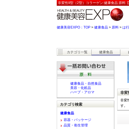
非変性II型（2型）コラーゲン:健康食品:原料
健康美容EXPO：TOP
>
健康食品
>
原料
>
は
カテゴリ一覧
健康食品
健康食品・自然食品
美容・化粧品
ハーブ・アロマ
非変
非変
カテゴリ検索
す。
健康食品
容器・パッケージ
品質・衛生管理