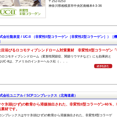
〒252-0253
神奈川県相模原市中央区南橋本4-3-36
式会社龍泉堂 / UC-II （非変性II型コラーゲン［非変性2型コラーゲン］）
］
注目浴びるロコモティブシンドローム対策素材 非変性II型コラーゲン「UC
のロコモティブシンドローム（変形性関節症、関節リウマチなど）にも効果的と
るUC-IIは、アメリカのインターヘルス社（．．．
式会社ユニアル / SCPコンプレックス（北海道産）
サケ氷頭(ひず)の軟骨から溶媒抽出された、非変性II型コラーゲン40％
品素材です。
Pコンプレックスはサケ氷頭(ひず)の軟骨から溶媒抽出された、非変性II型コラーゲ