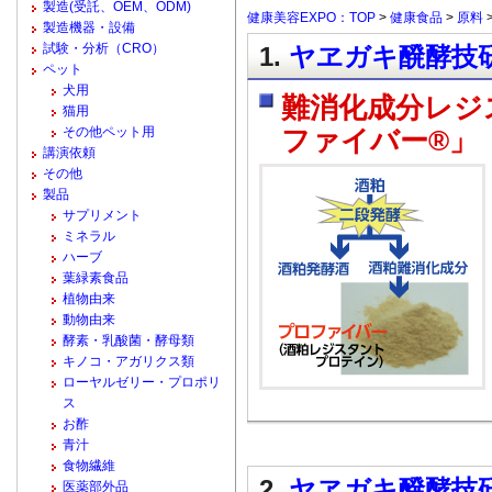
製造(受託、OEM、ODM)
健康美容EXPO：TOP
>
健康食品
>
原料
製造機器・設備
試験・分析（CRO）
1.
ヤヱガキ醗酵技研
ペット
犬用
難消化成分レジ
猫用
その他ペット用
ファイバー®」
講演依頼
その他
製品
サプリメント
ミネラル
ハーブ
葉緑素食品
植物由来
動物由来
酵素・乳酸菌・酵母類
キノコ・アガリクス類
ローヤルゼリー・プロポリ
ス
お酢
青汁
食物繊維
2.
ヤヱガキ醗酵技研
医薬部外品