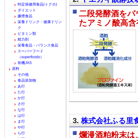
特定保健用食品(トクホ)
ダイエット
二段発酵酒をパ
嫌煙食品
たアミノ酸高含
栄養ドリンク・健康ドリン
ク
ビタミン類
精力剤
栄養食品・バランス食品
スーパーフード
（superfoods）
有機JAS
原料
その他
食品添加物
あ行
た行
か行
さ行
な行
は行
3.
株式会社ふる里食
ま行
や行
爛漫酒粕粉末は
ら行