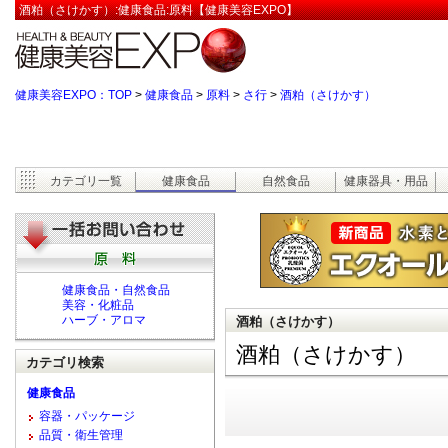
酒粕（さけかす）:健康食品:原料【健康美容EXPO】
健康美容EXPO：TOP
>
健康食品
>
原料
>
さ行
>
酒粕（さけかす）
カテゴリ一覧
健康食品
自然食品
健康器具・用品
健康食品・自然食品
美容・化粧品
ハーブ・アロマ
酒粕（さけかす）
酒粕（さけかす）
カテゴリ検索
健康食品
容器・パッケージ
品質・衛生管理