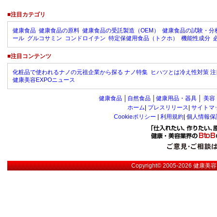
■注目カテゴリ
健康食品
健康食品の原料
健康食品の受託製造（OEM）
健康食品の試験・分
ール
グルコサミン
コンドロイチン
特定保健用食品（トクホ）
機能性成分
■注目コンテンツ
化粧品で使われるナノの元祖企業から探る ナノ特集
ヒハツとは冷え性対策 注
健康美容EXPOニュース
健康食品
│
自然食品
│
健康用品・器具
│
美容
ホーム
|
プレスリリース
|
サイトマ
Cookieポリシー
|
利用規約
|
個人情報保
Copyright© 2005-2026
健康美容