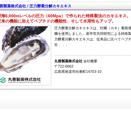
善製薬株式会社 / 圧力酵素分解カキエキス
深海6,000mレベルの圧力（60Mpa）で作られた特殊製法のカキエキス。
従来の機能に加えてペプチドの機能性、そして水溶性もアップ。
圧力酵素分解カキエキスは、牡蠣（カキ）養殖
蠣を使用しました。産学官共同研究による特殊製
力酵素分解カキエキスは、従来品に比べてペプ
壮．．．
丸善製薬株式会社
会社概要
〒722-0062
広島県尾道市向東町14703-10