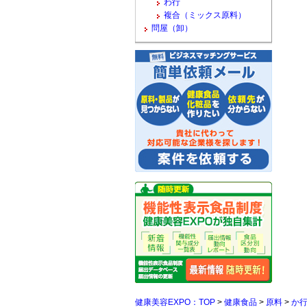
わ行
複合（ミックス原料）
問屋（卸）
健康美容EXPO：TOP
>
健康食品
>
原料
>
か