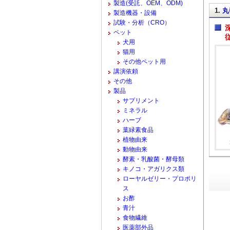
製造(受託、OEM、ODM)
1.
丸
製造機器・設備
試験・分析（CRO）
ペット
犬用
猫用
その他ペット用
講演依頼
その他
製品
サプリメント
ミネラル
ハーブ
葉緑素食品
植物由来
動物由来
酵素・乳酸菌・酵母類
キノコ・アガリクス類
ローヤルゼリー・プロポリ
ス
お酢
青汁
食物繊維
医薬部外品