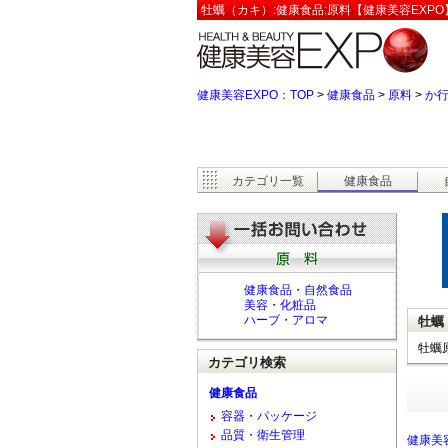
牡蠣（カキ）:健康食品:原料【健康美容EXPO
健康美容EXPO：TOP
>
健康食品
>
原料
>
か
カテゴリ一覧
健康食品
健康食品・自然食品
美容・化粧品
ハーブ・アロマ
牡蠣
牡蠣
カテゴリ検索
健康食品
容器・パッケージ
品質・衛生管理
健康美容