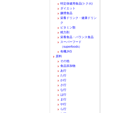
特定保健用食品(トクホ)
ダイエット
嫌煙食品
栄養ドリンク・健康ドリン
ク
ビタミン類
精力剤
栄養食品・バランス食品
スーパーフード
（superfoods）
有機JAS
原料
その他
食品添加物
あ行
た行
か行
さ行
な行
は行
ま行
や行
ら行