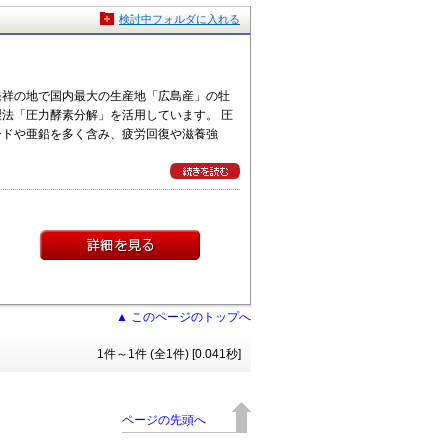
検討中フォルダに入れる
発祥の地で国内最大の生産地「広島産」の牡
法「圧力酵素分解」を活用しています。 圧
チドや亜鉛を多く含み、疲労回復や滋養強
▲ このページのトップへ
1件～1件 (全1件) [0.041秒]
ページの先頭へ