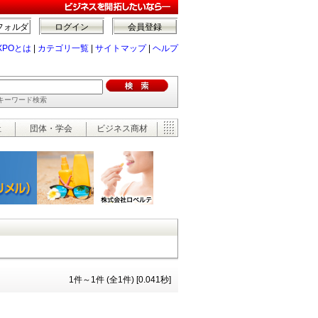
フォルダ
ログイン
会員登録
XPOとは
|
カテゴリ一覧
|
サイトマップ
|
ヘルプ
でキーワード検索
祉
団体・学会
ビジネス商材
1件～1件 (全1件) [0.041秒]