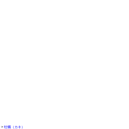
行
>
牡蠣（カキ）