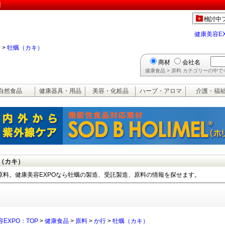
】
検討中
健康美容E
行
>
牡蠣（カキ）
商材
会社名
健康食品 > 原料 カテゴリーの中
自然食品
健康器具・用品
美容・化粧品
ハーブ・アロマ
介護・福
（カキ）
原料。健康美容EXPOなら牡蠣の製造、受託製造、原料の情報を探せます。
EXPO：TOP
>
健康食品
>
原料
>
か行
>
牡蠣（カキ）