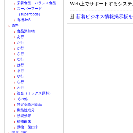
栄養食品・バランス食品
Web上でサポートするシス
スーパーフード
（superfoods）
新着ビジネス情報掲示板を
有機JAS
原料
食品添加物
あ行
た行
か行
さ行
な行
は行
ま行
や行
ら行
わ行
複合（ミックス原料）
その他
特定保険用食品
機能性成分
効能効果
植物由来
動物・菌由来
問屋（卸）