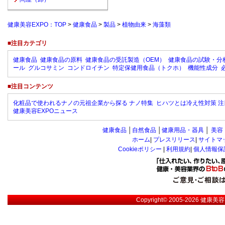
健康美容EXPO：TOP
>
健康食品
>
製品
>
植物由来
>
海藻類
■注目カテゴリ
健康食品
健康食品の原料
健康食品の受託製造（OEM）
健康食品の試験・分
ール
グルコサミン
コンドロイチン
特定保健用食品（トクホ）
機能性成分
■注目コンテンツ
化粧品で使われるナノの元祖企業から探る ナノ特集
ヒハツとは冷え性対策 注
健康美容EXPOニュース
健康食品
│
自然食品
│
健康用品・器具
│
美容
ホーム
|
プレスリリース
|
サイトマ
Cookieポリシー
|
利用規約
|
個人情報保
Copyright© 2005-2026
健康美容