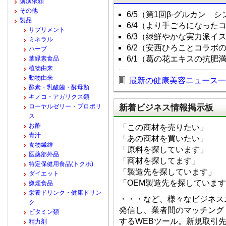
講演依頼
その他
6/5（第1回β-グルカン 
製品
6/4（より手ごろになった
サプリメント
6/3（緑鮮やかな実力派イ
ミネラル
6/2（安西ひろことコラボ
ハーブ
6/1（葛の花エキスの抗肥
葉緑素食品
植物由来
動物由来
最新の健康美容ニュース一
酵素・乳酸菌・酵母類
キノコ・アガリクス類
新着ビジネス情報掲示板
ローヤルゼリー・プロポリ
ス
お酢
「この商材を売りたい」
青汁
「あの商材を買いたい」
食物繊維
「原料を探しています」
医薬部外品
「商材を探してます」
特定保健用食品(トクホ)
「製造先を探しています」
ダイエット
「OEM製造先を探していま
嫌煙食品
栄養ドリンク・健康ドリン
・・・など、様々なビジネス
ク
発信し、業者間のマッチング
ビタミン類
するWEBツール。新規取引
精力剤