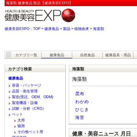
海藻類:健康食品:製品【健康美容EXPO】
健康美容EXPO：TOP
>
健康食品
>
製品
>
植物由来
>
海藻類
カテゴリ一覧
健康食品
自然食品
健康器具・用品
カテゴリ検索
海藻類
健康食品
海藻類
容器・パッケージ
品質・衛生管理
昆布
製造(受託、OEM、ODM)
わかめ
製造機器・設備
試験・分析（CRO）
ひじき
ペット
海苔
犬用
猫用
その他ペット用
健康・美容ニュース 月日