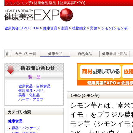
シモン(シモン芋):健康食品:製品【健康美容EXPO】
健康美容EXPO：TOP
>
健康食品
>
製品
>
植物由来
>
野菜
>
シモン(シモン芋)
カテゴリ一覧
健康食品
自然食品
健康器具・用品
健康食品・自然食品
健康器具・用品
美容・化粧品
シモン(シモン芋)
ハーブ・アロマ
シモン芋とは、南米
カテゴリ検索
イモ」をブラジル農
健康食品
モン芋（シモンイモ
容器・パッケージ
ンK、カルシウム、