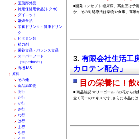
医薬部外品
■開発コンセプト 糖尿病、高血圧は予
特定保健用食品(トクホ)
か、その対処療法は薬物や食事、運動
ダイエット
嫌煙食品
栄養ドリンク・健康ドリン
ク
ビタミン類
精力剤
栄養食品・バランス食品
スーパーフード
3.
有限会社生活工房
（superfoods）
カロテン配合」
有機JAS
原料
その他
目の栄養に！飲
食品添加物
あ行
■ 商品解説 マリーゴールドの花から
た行
全く同一のエキスです､さらに本品には
か行
さ行
な行
は行
ま行
や行
ら行