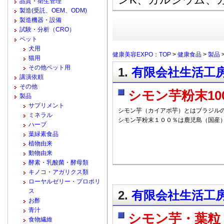
品質・衛生管理
製造(受託、OEM、ODM)
製造機器・設備
試験・分析（CRO）
ペット
犬用
健康美容EXPO：TOP
>
健康食品
>
製品
猫用
その他ペット用
1.
有限会社生活工房 
講演依頼
その他
シモン芋粉末10
製品
サプリメント
シモン芋（カイアポ芋）とはブラジル
ミネラル
シモン芋粉末１００％は鹿児島（国産
ハーブ
葉緑素食品
植物由来
動物由来
酵素・乳酸菌・酵母類
キノコ・アガリクス類
ローヤルゼリー・プロポリ
ス
2.
有限会社生活工房
お酢
青汁
シモン芋・葉粒
食物繊維