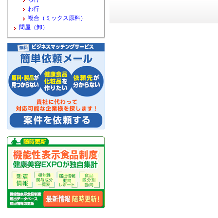
わ行
複合（ミックス原料）
問屋（卸）