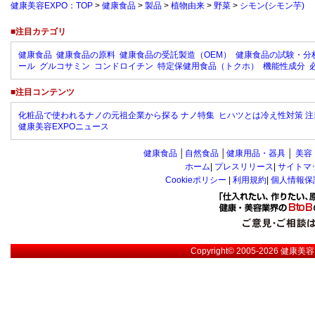
健康美容EXPO：TOP
>
健康食品
>
製品
>
植物由来
>
野菜
>
シモン(シモン芋)
■注目カテゴリ
健康食品
健康食品の原料
健康食品の受託製造（OEM）
健康食品の試験・分
ール
グルコサミン
コンドロイチン
特定保健用食品（トクホ）
機能性成分
■注目コンテンツ
化粧品で使われるナノの元祖企業から探る ナノ特集
ヒハツとは冷え性対策 注
健康美容EXPOニュース
健康食品
│
自然食品
│
健康用品・器具
│
美容
ホーム
|
プレスリリース
|
サイトマ
Cookieポリシー
|
利用規約
|
個人情報保
Copyright© 2005-2026
健康美容