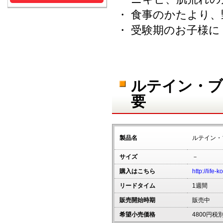
・ 食事のかたより
・ 受験期のお子様に
ルテイン・ブ
要
製品名
ルテイン・
サイズ
－
購入はこちら
http://life-k
リードタイム
1週間
販売開始時期
販売中
希望小売価格
4800円