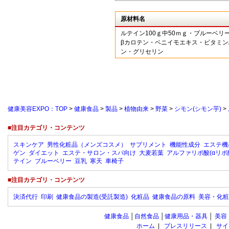
原材料名
ルテイン100ｇ中50ｍｇ・ブルーベリ
βカロテン・ベニイモエキス・ビタミン
ン・グリセリン
健康美容EXPO：TOP
>
健康食品
>
製品
>
植物由来
>
野菜
>
シモン(シモン芋)
>
■注目カテゴリ・コンテンツ
スキンケア
男性化粧品（メンズコスメ）
サプリメント
機能性成分
エステ機
ゲン
ダイエット
エステ・サロン・スパ向け
大麦若葉
アルファリポ酸(αリポ
テイン
ブルーベリー
豆乳
寒天
車椅子
■注目カテゴリ・コンテンツ
決済代行
印刷
健康食品の製造(受託製造)
化粧品
健康食品の原料
美容・化粧
健康食品
│
自然食品
│
健康用品・器具
│
美容
ホーム
|
プレスリリース
|
サイ