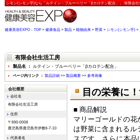
シモン(シモン芋)なら「ルテイン・ブルーベリー「βカロテン配合」」:有限会社
健康美容EXPO：TOP
>
健康食品
>
製品
>
植物由来
>
野菜
>
シモン(シモン芋)
>
有限会社生活工房
製品名 ：
ルテイン・ブルーベリー「βカロテン配合」
ページ内リンク ：
製品詳細
>>
製品概要
>>
参考画像
会社概要
目の栄養に！
会社名
有限会社生活工房
■ 商品解説
住所
マリーゴールドの花
〒890-0008
は野菜に含まれるル
鹿児島県鹿児島市伊敷6-7-10
スです、さらに本品
代表者名