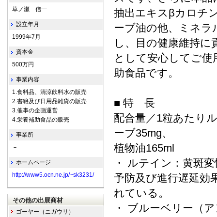
草ノ瀬 信一
抽出エキスβカロチ
設立年月
ーブ油の他、ミネラ
1999年7月
し、目の健康維持に
資本金
として安心してご使
500万円
助食品です。
事業内容
1.食料品、清涼飲料水の販売
■ 特 
2.書籍及び日用品雑貨の販売
3.催事の企画運営
配合量／1粒あたりル
4.栄養補助食品の販売
ーブ35mg、
事業所
植物油165ml
－
・ ルテイン：黄斑
ホームページ
http://www5.ocn.ne.jp/~sk3231/
予防及び進行遅延効
れている。
その他の出展商材
・ ブルーベリー（
ゴーヤー（ニガウリ）