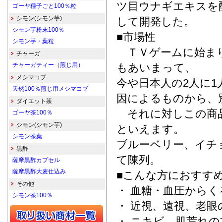
ツ目ウナギエキスを
ゴーヤ種子ごと100％粒
シモン(シモン芋)
して開発した。
シモン芋粉末100％
■市場性
シモン芋・葉粒
ＴＶゲームに始まり
チャーガ
チャーガティー（煎じ用）
もあいまって、
メシマコブ
今や日本人の2人に
天然100％煎じ用メシマコブ
因によるものから、
ダイエット茶
それに対しこの商品
ゴーヤ茶100％
シモン(シモン芋)
といえます。
シモン茶葉
ブルーベリー、イチ
黒酢
て陳列。
薩摩黒酢カプセル
薩摩黒酢大麦仕込み
■こんな方におすす
その他
・ 血糖・血圧から
シモン茶100％
・ 近視、遠視、老眼
・ ニキビ、肌荒れ