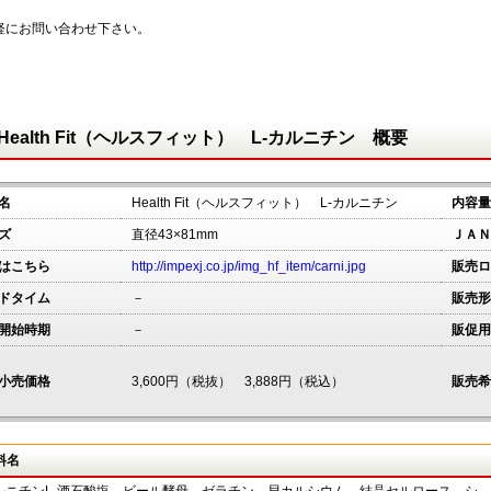
軽にお問い合わせ下さい。
Health Fit（ヘルスフィット） L-カルニチン 概要
名
Health Fit（ヘルスフィット） L-カルニチン
内容量
ズ
直径43×81mm
ＪＡＮ
はこちら
http://impexj.co.jp/img_hf_item/carni.jpg
販売ロ
ドタイム
－
販売形
開始時期
－
販促用
小売価格
3,600円（税抜） 3,888円（税込）
販売希
料名