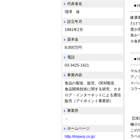
代表者名
■ H
‥‥
増澤 保
健康
設立年月
だけ
度が
1981年2月
単か
資本金
※各
8,000万円
‥‥
電話
■ H
‥‥
03-3425-1421
マル
事業内容
ア／
ャバ
食品の製造、販売、OEM製造、
コラ
食品開発技術に関する研究、カタ
ログ・インターネットによる通信
販売（アイポイント事業部）
事業所
【O
－
極小
ホームページ
この
ラベ
http://impexj.co.jp/