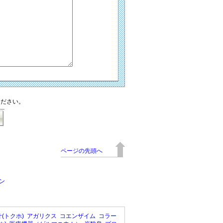
ください。
ページの先頭へ
チン
(トクホ)
アガリクス
コエンザイム
コラー