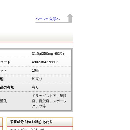
ページの先頭へ
31.5g(350mg×90粒)
コード
4902384276803
ット
10個
態
卸売り
品の有無
有り
ドラッグストア、量販
望先
店、百貨店、スポーツ
クラブ等
栄養成分 3粒(1.05g) あたり