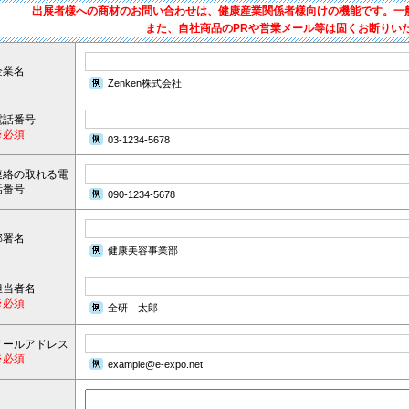
出展者様への商材のお問い合わせは、健康産業関係者様向けの機能です。一
また、自社商品のPRや営業メール等は固くお断りい
企業名
Zenken株式会社
電話番号
※必須
03-1234-5678
連絡の取れる電
話番号
090-1234-5678
部署名
健康美容事業部
担当者名
※必須
全研 太郎
メールアドレス
※必須
example@e-expo.net