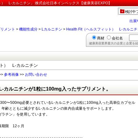
ィット） L-カルニチン」:株式会社日本インペックス【健康美容EXPO】
検討中
出展
プリメント
>
機能性成分
>
Lカルニチン
>
Health Fit（ヘルスフィット） L-カルニ
商材
会社名
健康美容業界最大の企業と企業を結
ィット） L-カルニチン
>>
参考画像
>>
お問い合わせ
L-カルニチンが1粒に100mg入ったサプリメント。
300〜500mg必要とされているL-カルニチンが1粒に100mg入った高単位カプセル
。年齢とともに減少するL-カルニチンの体内合成量をサポートします。
ゼラチン」を使用しています。
味期限 12ヶ月
‥‥‥‥‥‥‥‥‥‥‥‥‥‥‥‥‥‥‥‥‥‥‥