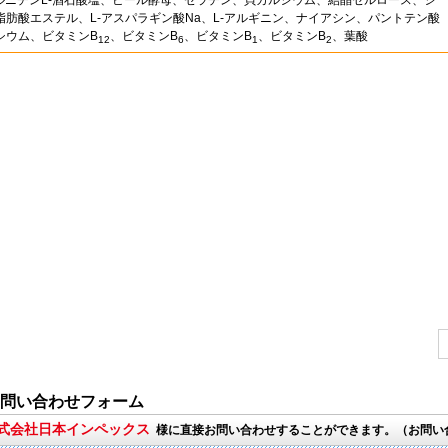
カルニチンL-酒石酸塩、ビール酵母、ゼラチン、貝カルシウム、結晶セルロース、シ
脂肪酸エステル、L-アスパラギン酸Na、L-アルギニン、ナイアシン、パントテン酸
シウム、ビタミンB
、ビタミンB
、ビタミンB
、ビタミンB
、葉酸
12
6
1
2
問い合わせフォーム
株式会社日本インペックス
様に直接お問い合わせすることができます。（お問い