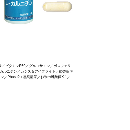
／ビタミンE60／グルコサミン／ボスウェリ
-カルニチン／カシス＆アイブライト／銀杏葉ギ
／Phase2＋黒烏龍茶／お米の乳酸菌K-1／