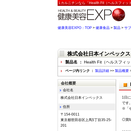
Lカルニチンなら「Health Fit（ヘルスフ
健康美容EXPO：TOP
>
健康食品
>
製品
>
サ
株式会社日本インペックス
製品名 ：
Health Fit（ヘルスフ
ページ内リンク ：
製品詳細
>>
製品概要
会社概要
会社名
1日に
株式会社日本インペックス
です
住所
※「
〒154-0011
◎賞
東京都世田谷区上馬5丁目35-25-
201
‥‥