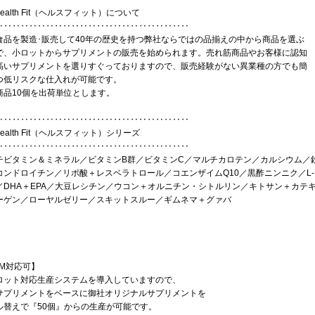
ealth Fit（ヘルスフィット）について
‥‥‥‥‥‥‥‥‥‥‥‥‥‥‥‥‥‥‥‥‥‥‥
食品を製造･販売して40年の歴史を持つ弊社ならではの品揃えの中から商品を選ぶ
で、小ロットからサプリメントの販売を始められます。売れ筋商品やお客様に認知
高いサプリメントを選りすぐっておりますので、販売経験がない異業種の方でも簡
つ低リスクな仕入れが可能です。
商品10個を出荷単位とします。
‥‥‥‥‥‥‥‥‥‥‥‥‥‥‥‥‥‥‥‥‥‥‥
ealth Fit（ヘルスフィット）シリーズ
‥‥‥‥‥‥‥‥‥‥‥‥‥‥‥‥‥‥‥‥‥‥‥
チビタミン＆ミネラル／ビタミンB群／ビタミンC／マルチカロテン／カルシウム／鉄
コンドロイチン／リポ酸＋レスベラトロール／コエンザイムQ10／黒酢ニンニク／L
／DHA＋EPA／大豆レシチン／ウコン＋オルニチン・シトルリン／キトサン＋カテキン
ーゲン／ローヤルゼリー／スキットスルー／ギムネマ＋グァバ
EM対応可】
ロット対応生産システムを導入していますので、
サプリメントをベースに御社オリジナルサプリメントを
ル替えで『50個』からの生産が可能です。