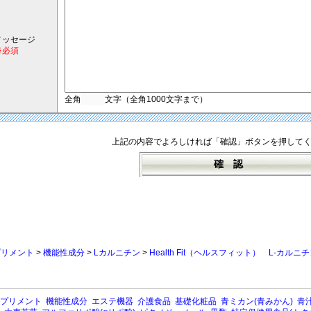
メッセージ
※必須
全角
文字（全角1000文字まで）
上記の内容でよろしければ「確認」ボタンを押して
プリメント
>
機能性成分
>
Lカルニチン
>
Health Fit（ヘルスフィット） L-カルニ
プリメント
機能性成分
エステ機器
介護食品
基礎化粧品
青ミカン(青みかん)
青汁