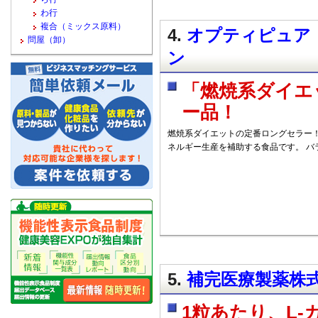
わ行
複合（ミックス原料）
4.
オプティピュア・
問屋（卸）
ン
「燃焼系ダイエ
ー品！
燃焼系ダイエットの定番ロングセラー！
ネルギー生産を補助する食品です。 バ
5.
補完医療製薬株式
1粒あたり、L-