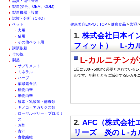
品質・衛生管理
製造(受託、OEM、ODM)
製造機器・設備
試験・分析（CRO）
ペット
健康美容EXPO：TOP
>
健康食品
>
製品
犬用
1.
株式会社日本インペッ
猫用
その他ペット用
フィット） L-カ
講演依頼
その他
L-カルニチンが
製品
サプリメント
1日に300〜500mg必要とされている
ミネラル
ルです。年齢とともに減少するL-カル
ハーブ
葉緑素食品
植物由来
動物由来
酵素・乳酸菌・酵母類
キノコ・アガリクス類
ローヤルゼリー・プロポリ
ス
2.
AFC（株式会社
お酢
リーズ 炎のＬ-カ
青汁
食物繊維