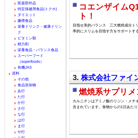
医薬部外品
コエンザイムQ
特定保健用食品(トクホ)
ト！
ダイエット
嫌煙食品
目指せ美的バランス 三大燃焼成分トリ
栄養ドリンク・健康ドリン
率的にスリムを目指す方をサポートす
ク
ビタミン類
精力剤
栄養食品・バランス食品
スーパーフード
（superfoods）
有機JAS
原料
3.
株式会社ファイン 
その他
食品添加物
燃焼系サプリメ
あ行
た行
カルニチンはアミノ酸のリジン・メチ
か行
含まれています。食物からの1日あたり
さ行
な行
は行
ま行
や行
ら行