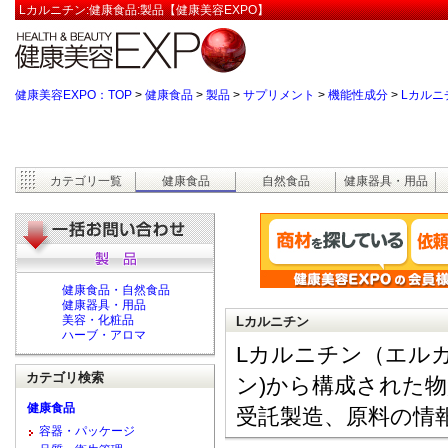
Lカルニチン:健康食品:製品【健康美容EXPO】
健康美容EXPO：TOP
>
健康食品
>
製品
>
サプリメント
>
機能性成分
>
Lカルニ
カテゴリ一覧
健康食品
自然食品
健康器具・用品
健康食品・自然食品
健康器具・用品
美容・化粧品
Lカルニチン
ハーブ・アロマ
Lカルニチン（エル
カテゴリ検索
ン)から構成された物
健康食品
受託製造、原料の情
容器・パッケージ