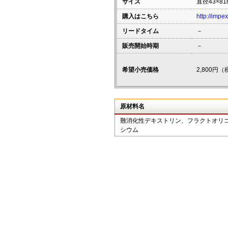
サイズ
直径43×81
購入はこちら
http://impe
リードタイム
－
販売開始時期
－
希望小売価格
2,800円
原材料名
難消化性デキストリン、フラクトオリゴ
シウム