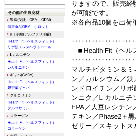
りますので、販売経
が可能です。
その他の出展商材
製造(受託、OEM、ODM)
※各商品10個を出荷
健康食品OEM 小ロット
αリポ酸(アルファリポ酸)
‥‥‥‥‥‥‥‥‥
Health Fit（ヘルスフィット）
リポ酸＋レスベラトロール
■ Health Fit
Lカルニチン
‥‥‥‥‥‥‥‥‥
Health Fit（ヘルスフィット）
L-カルニチン
マルチビタミン＆ミ
ギャバ(GABA)
ン／カルシウム／鉄
Health Fit（ヘルスフィット）
ンドロイチン／リポ
銀杏葉ギャバ
グルコサミン
ンニク／L-カルニチ
Health Fit（ヘルスフィット）
EPA／大豆レシチ
グルコサミン
テキン／Phase2
コラーゲン
Health Fit（ヘルスフィット）
ゼリー／スキットス
コラーゲン