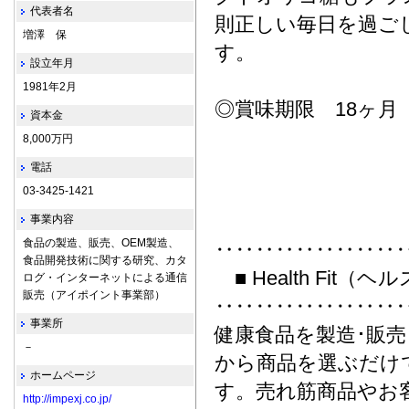
代表者名
則正しい毎日を過ご
増澤 保
す。
設立年月
1981年2月
◎賞味期限 18ヶ月
資本金
8,000万円
電話
03-3425-1421
事業内容
食品の製造、販売、OEM製造、
‥‥‥‥‥‥‥‥‥
食品開発技術に関する研究、カタ
■ Health Fit
ログ・インターネットによる通信
販売（アイポイント事業部）
‥‥‥‥‥‥‥‥‥
事業所
健康食品を製造･販
－
から商品を選ぶだけ
ホームページ
す。売れ筋商品やお
http://impexj.co.jp/