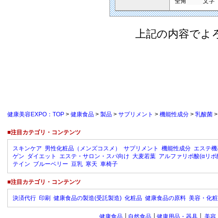
全角
文字
上記の内容でよ
健康美容EXPO：TOP
>
健康食品
>
製品
>
サプリメント
>
機能性成分
>
乳酸菌
■注目カテゴリ・コンテンツ
スキンケア
男性化粧品（メンズコスメ）
サプリメント
機能性成分
エステ機
ゲン
ダイエット
エステ・サロン・スパ向け
大麦若葉
アルファリポ酸(αリポ
テイン
ブルーベリー
豆乳
寒天
車椅子
■注目カテゴリ・コンテンツ
決済代行
印刷
健康食品の製造(受託製造)
化粧品
健康食品の原料
美容・化粧
健康食品
│
自然食品
│
健康用品・器具
│
美容