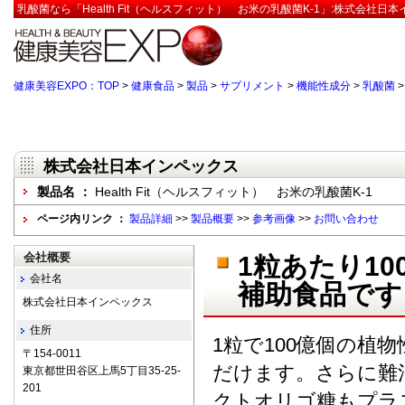
乳酸菌なら「Health Fit（ヘルスフィット） お米の乳酸菌K-1」:株式会社日
健康美容EXPO：TOP
>
健康食品
>
製品
>
サプリメント
>
機能性成分
>
乳酸菌
株式会社日本インペックス
製品名 ：
Health Fit（ヘルスフィット） お米の乳酸菌K-1
ページ内リンク ：
製品詳細
>>
製品概要
>>
参考画像
>>
お問い合わせ
会社概要
1粒あたり1
会社名
補助食品です
株式会社日本インペックス
住所
1粒で100億個の植物
〒154-0011
だけます。さらに難
東京都世田谷区上馬5丁目35-25-
201
クトオリゴ糖もプラ