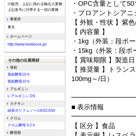
・OPC含量として5
の販売、上記に係わる輸出入業務
上記各号に付帯する一切の業務
・プロアントシアニジ
事業所
【 外観・性状 】紫
東京
【 内容量 】
ホームページ
・1kg（外装：段ボ
http://www.medience.jp/
・15kg（外装：段
【 賞味期限 】製造
その他の出展商材
亜鉛
【 推奨量 】トラン
亜鉛酵母10％
100mg～/日）
亜鉛酵母10％
アルギニン
L-アルギニン DS
━━━━━━━━━
カテキン
■ 表示情報
緑茶ポリフェノールEGCG50
━━━━━━━━━
クロム
【 区分 】食品
クロム酵母 0.2％
酵母類
【 表示例 】レス