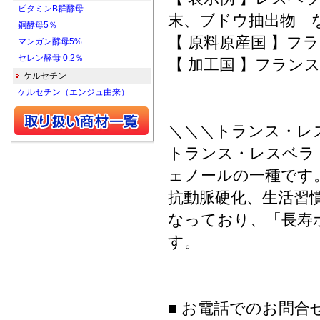
ビタミンB群酵母
末、ブドウ抽出物 
銅酵母5％
【 原料原産国 】フ
マンガン酵母5%
セレン酵母 0.2％
【 加工国 】フラン
ケルセチン
ケルセチン（エンジュ由来）
＼＼＼トランス・レ
トランス・レスベラ
ェノールの一種です
抗動脈硬化、生活習
なっており、「長寿
す。
■ お電話でのお問合