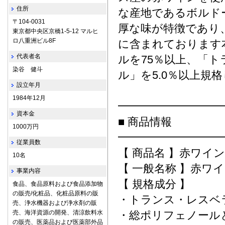
住所
な産地であるボルド
〒104-0031
厚な味が特徴であり
東京都中央区京橋1-5-12 マルヒ
ロ八重洲ビル8F
に含まれております
代表者名
ルを75％以上、「
染谷 健斗
ル」を5.0％以上規
設立年月
1984年12月
━━━━━━━━━
資本金
■ 商品情報
1000万円
━━━━━━━━━
従業員数
【 商品名 】赤ワイ
10名
【 一般名称 】赤ワ
事業内容
【 規格成分 】
食品、食品原料および食品添加物
の販売/化粧品、化粧品原料の販
・トランス・レスベラ
売、浄水機器および浄水剤の販
売、海洋資源の開発、清涼飲料水
・総ポリフェノール
の販売、医薬品および医薬部外品