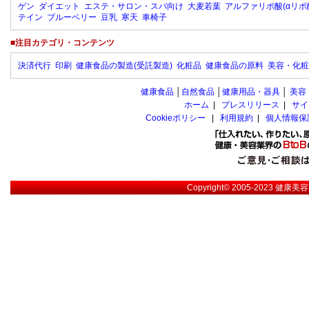
ゲン
ダイエット
エステ・サロン・スパ向け
大麦若葉
アルファリポ酸(αリポ
テイン
ブルーベリー
豆乳
寒天
車椅子
■注目カテゴリ・コンテンツ
決済代行
印刷
健康食品の製造(受託製造)
化粧品
健康食品の原料
美容・化粧
健康食品
│
自然食品
│
健康用品・器具
│
美容
ホーム
|
プレスリリース
|
サイ
Cookieポリシー
|
利用規約
|
個人情報保
Copyright© 2005-2023
健康美容