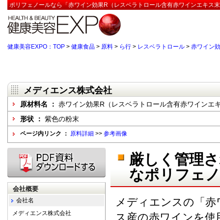
ポリフェノールなら「赤ワイン効果R（レスベラトロール含有赤ワインエキス末）
健康美容EXPO：TOP
>
健康食品
>
原料
>
ら行
>
レスベラトロール
>
赤ワイン
メディエンス株式会社
原材料名 ：
赤ワイン効果R（レスベラトロール含有赤ワインエ
形状 ：
紫色の粉末
ページ内リンク ：
原料詳細
>>
参考画像
厳しく管理さ
なポリフェノ
会社概要
メディエンスの「赤
会社名
メディエンス株式会社
ス産の赤ワインを使