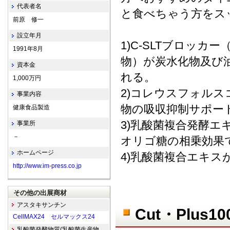
代表者名
と食べちゃう方をス
前原 修一
設立年月
1)C-SLTブロッカ
1991年8月
物）が炭水化物及び
資本金
れる。
1,000万円
2)コレウスフォル
事業内容
物の吸収抑制サポー
健康食品製造
3)乳酸菌複合発酵
事業所
－
オリゴ糖の相乗効果
ホームページ
4)乳酸菌複合エキ
http://www.im-press.co.jp
その他の出展商材
アスタキサンチン
Cut・Plus
CellMAX24 セルマックス24
乳酸菌発酵物質(乳酸菌生産物