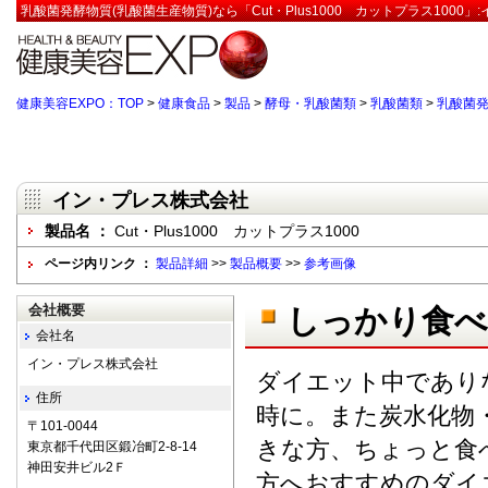
乳酸菌発酵物質(乳酸菌生産物質)なら「Cut・Plus1000 カットプラス1000
健康美容EXPO：TOP
>
健康食品
>
製品
>
酵母・乳酸菌類
>
乳酸菌類
>
乳酸菌発
イン・プレス株式会社
製品名 ：
Cut・Plus1000 カットプラス1000
ページ内リンク ：
製品詳細
>>
製品概要
>>
参考画像
会社概要
しっかり食べ
会社名
イン・プレス株式会社
ダイエット中であり
住所
時に。また炭水化物
〒101-0044
きな方、ちょっと食
東京都千代田区鍛冶町2-8-14
神田安井ビル2Ｆ
方へおすすめのダイエッ