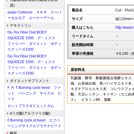
質)
製品名
Cut・Plu
super Cellmore ＡＫＲ スーパ
ーセルモア エーケーアール
サイズ
縦110mm
デキストリン
購入はこちら
http://www.
De-Tox Fiber Diet BODY
リードタイム
－
SQUEEZE 1000 デ・トクス
ファイバー ダイエット ボディ
販売開始時期
－
スクィーズ1000
希望小売価格
￥8,190
De-Tox Fiber Diet BODY
SQUEEZE 1500 デ・トクス
ファイバー ダイエット ボディ
原材料名
スクィーズ1500
乳酸菌・酵母・酢酸菌複合発酵エキス
ダイエットサプリメント
物、お茶抽出物、青パパイヤエキス末
F･A･T Burning cycle beed ファ
キダチアロエエキス末、コレウスフォ
ット バーニング サイクル ビ
酸、大豆レシチン、キトサン（カニ由
ード
ス）、ビタミンB6、葉酸
カットプラスダイエットガム
αリポ酸(アルファリポ酸)
F.Burning cycle pt.beed エフバ
ーニングサイクルプラチナビード
酵母