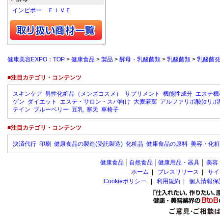
インビボー ＦＩＶＥ
健康美容EXPO：TOP
>
健康食品
>
製品
>
酵母・乳酸菌類
>
乳酸菌類
>
乳酸菌発
■注目カテゴリ・コンテンツ
スキンケア
男性化粧品（メンズコスメ）
サプリメント
機能性成分
エステ機
ゲン
ダイエット
エステ・サロン・スパ向け
大麦若葉
アルファリポ酸(αリポ
テイン
ブルーベリー
豆乳
寒天
車椅子
■注目カテゴリ・コンテンツ
決済代行
印刷
健康食品の製造(受託製造)
化粧品
健康食品の原料
美容・化粧
健康食品
│
自然食品
│
健康用品・器具
│
美容
ホーム
|
プレスリリース
|
サイ
Cookieポリシー
|
利用規約
|
個人情報保