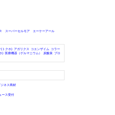
re ＡＫＲ スーパーセルモア エーケーアール
(トクホ)
アガリクス
コエンザイム
コラー
ホ)
医療機器（ゲルマニウム）
炭酸泉
プロ
ビジネス商材
ュース受付