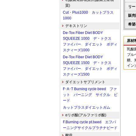
質)
リー
Cut・Plus1000 カットプラス
販売
1000
希望
デキストリン
De-Tox Fiber Diet BODY
SQUEEZE 1000 デ・トクス
原材
ファイバー ダイエット ボディ
乳酸
スクィーズ1000
プル
De-Tox Fiber Diet BODY
糖、
SQUEEZE 1500 デ・トクス
イン
ファイバー ダイエット ボディ
スクィーズ1500
ダイエットサプリメント
F･A･T Burning cycle beed ファ
ット バーニング サイクル ビ
ード
カットプラスダイエットガム
αリポ酸(アルファリポ酸)
F.Burning cycle pt.beed エフバ
ーニングサイクルプラチナビード
酵母