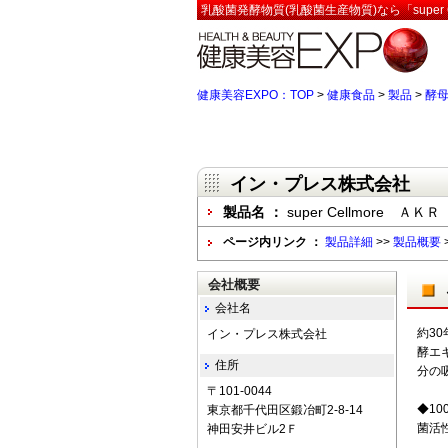
乳酸菌発酵物質(乳酸菌生産物質)なら「supe
健康美容EXPO：TOP
>
健康食品
>
製品
>
酵
イン・プレス株式会社
製品名 ：
super Cellmore
ページ内リンク ：
製品詳細
>>
製品概要
会社概要
会社名
約3
イン・プレス株式会社
酵エ
住所
分の
〒101-0044
◆1
東京都千代田区鍛冶町2-8-14
菌活
神田安井ビル2Ｆ