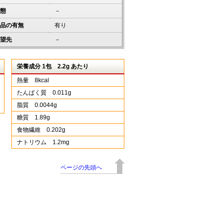
態
－
品の有無
有り
望先
－
栄養成分 1包 2.2g あたり
熱量 8kcal
たんぱく質 0.011g
脂質 0.0044g
糖質 1.89g
食物繊維 0.202g
ナトリウム 1.2mg
ページの先頭へ