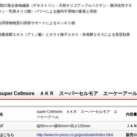
種類の複合食物繊維（デキストリン・天然オリゴアップルペクチン・難消化性デキ
リン・乳果オリゴ糖）パワーによる腸内不用物の吸着と排除
内滞留物物質の排除サポートによるスッキリ感
酸菌発酵エキス（アミノ酸）とキウイ種子エキス・米発酵エキスによる美容効果
super Cellmore ＡＫＲ スーパーセルモア エーケーアー
super Cellmore ＡＫＲ スーパーセルモア エ
名
内容量
ーケーアール
ズ
縦68ｍｍ×横80mm×高さ130mm
ＪＡＮ
はこちら
http://www.im-press.co.jp/goods/akr/index.html
販売ロ