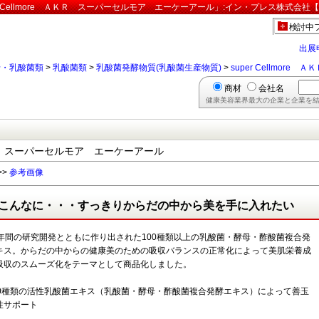
r Cellmore ＡＫＲ スーパーセルモア エーケーアール」:イン・プレス株式会社【
検討中
出展
母・乳酸菌類
>
乳酸菌類
>
乳酸菌発酵物質(乳酸菌生産物質)
>
super Cellmo
商材
会社名
健康美容業界最大の企業と企業を結
 ＡＫＲ スーパーセルモア エーケーアール
>>
参考画像
こんなに・・・すっきりからだの中から美を手に入れたい
0年間の研究開発とともに作り出された100種類以上の乳酸菌・酵母・酢酸菌複合発
キス。からだの中からの健康美のための吸収バランスの正常化によって美肌栄養成
吸収のスムーズ化をテーマとして商品化しました。
00種類の活性乳酸菌エキス（乳酸菌・酵母・酢酸菌複合発酵エキス）によって善玉
性サポート