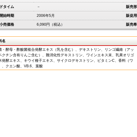
ドタイム
－
販売形
開始時期
2006年5月
販促用
小売価格
6,090円（税込）
販売希
料名
菌・酵母・酢酸菌複合発酵エキス（乳を含む）、デキストリン、リンゴ繊維（アッ
ペクチン含有りんご含む）、難消化性デキストリン、ワインエキス末、乳果オリゴ
米発酵エキス、キウイ種子エキス、サイクロデキストリン、ビタミンC、香料（ワ
）、クエン酸、VB.6、葉酸