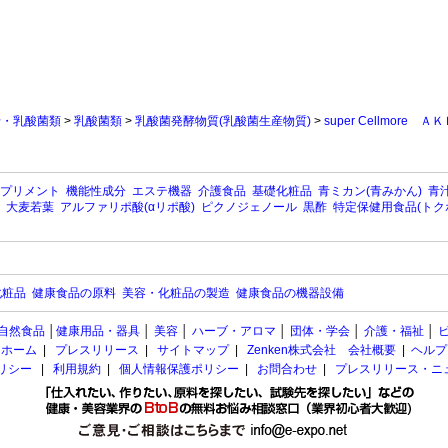
母・乳酸菌類
>
乳酸菌類
>
乳酸菌発酵物質(乳酸菌生産物質)
>
super Cellmo
プリメント
機能性成分
エステ機器
介護食品
基礎化粧品
青ミカン(青みかん)
青汁
大麦若葉
アルファリポ酸(αリポ酸)
ピクノジェノール
黒酢
特定保健用食品(トク
化粧品
健康食品の原料
美容・化粧品の製造
健康食品の機器設備
自然食品
│
健康用品・器具
│
美容
│
ハーブ・アロマ
│
団体・学会
│
介護・福祉
│
ホーム
|
プレスリリース
|
サイトマップ
|
Zenken株式会社 会社概要
|
ヘルプ
ポリシー
|
利用規約
|
個人情報保護ポリシー
|
お問合わせ
|
プレスリリース・ニ