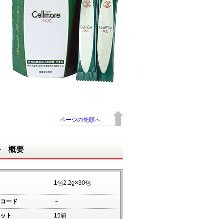
ページの先頭へ
ル 概要
1包2.2g×30包
コード
－
ット
15箱