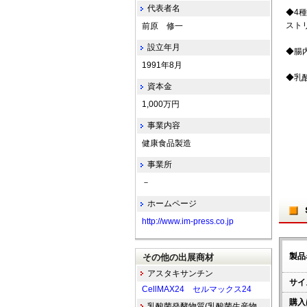
代表者名
◆4
スト
前原 修一
設立年月
◆腸
1991年8月
◆乳
資本金
1,000万円
事業内容
健康食品製造
事業所
－
ホームページ
http://www.im-press.co.jp
製品
その他の出展商材
アスタキサンチン
サイ
CellMAX24 セルマックス24
購入
乳酸菌発酵物質(乳酸菌生産物