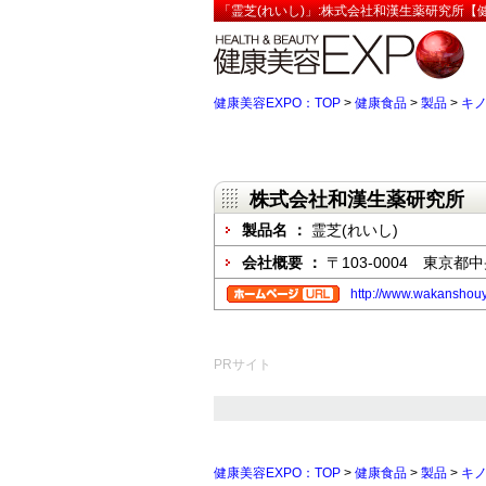
「霊芝(れいし)」:株式会社和漢生薬研究所【健
健康美容EXPO：TOP
>
健康食品
>
製品
>
キ
株式会社和漢生薬研究所
製品名 ：
霊芝(れいし)
会社概要 ：
〒103-0004 東京都
http://www.wakanshouy
PRサイト
健康美容EXPO：TOP
>
健康食品
>
製品
>
キ