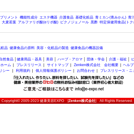
プリメント
機能性成分
エステ機器
介護食品
基礎化粧品
青ミカン(青みかん)
青汁
大麦若葉
アルファリポ酸(αリポ酸)
ピクノジェノール
黒酢
特定保健用食品(トク
化粧品
健康食品の原料
美容・化粧品の製造
健康食品の機器設備
自然食品
│
健康用品・器具
│
美容
│
ハーブ・アロマ
│
団体・学会
│
介護・福祉
│
ホーム
|
プレスリリース
|
サイトマップ
|
Zenken株式会社 会社概要
|
ヘルプ
ポリシー
|
利用規約
|
個人情報保護ポリシー
|
お問合わせ
|
プレスリリース・ニ
Copyright© 2005-2023
健康美容EXPO
[
Zenken株式会社
] All Rights Reserved.