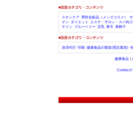
■注目カテゴリ・コンテンツ
スキンケア
男性化粧品（メンズコスメ）
サ
ゲン
ダイエット
エステ・サロン・スパ向け
テイン
ブルーベリー
豆乳
寒天
車椅子
■注目カテゴリ・コンテンツ
決済代行
印刷
健康食品の製造(受託製造)
健康食品
│
Cookie