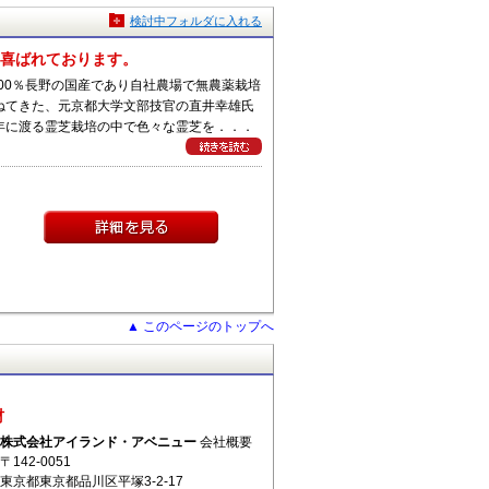
検討中フォルダに入れる
に喜ばれております。
00％長野の国産であり自社農場で無農薬栽培
ねてきた、元京都大学文部技官の直井幸雄氏
年に渡る霊芝栽培の中で色々な霊芝を．．．
▲ このページのトップへ
材
株式会社アイランド・アベニュー
会社概要
〒142-0051
東京都東京都品川区平塚3-2-17