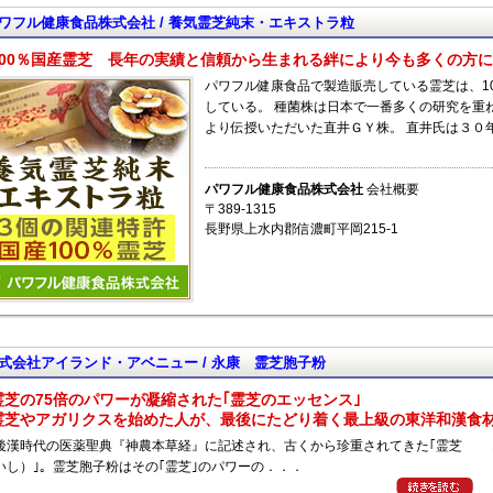
ワフル健康食品株式会社 / 養気霊芝純末・エキストラ粒
100％国産霊芝 長年の実績と信頼から生まれる絆により今も多くの方
パワフル健康食品で製造販売している霊芝は、1
している。 種菌株は日本で一番多くの研究を重
より伝授いただいた直井ＧＹ株。 直井氏は３０
パワフル健康食品株式会社
会社概要
〒389-1315
長野県上水内郡信濃町平岡215-1
式会社アイランド・アベニュー / 永康 霊芝胞子粉
霊芝の75倍のパワーが凝縮された｢霊芝のエッセンス｣
霊芝やアガリクスを始めた人が、最後にたどり着く最上級の東洋和漢食
後漢時代の医薬聖典『神農本草経』に記述され、古くから珍重されてきた｢霊芝
いし）｣。霊芝胞子粉はその｢霊芝｣のパワーの．．．