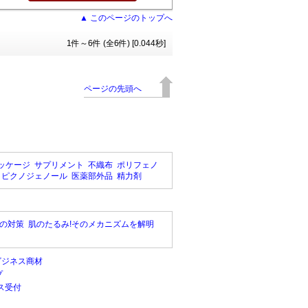
▲ このページのトップへ
1件～6件 (全6件) [0.044秒]
ページの先頭へ
ッケージ
サプリメント
不織布
ポリフェノ
ピクノジェノール
医薬部外品
精力剤
の対策
肌のたるみ!そのメカニズムを解明
ビジネス商材
プ
ス受付