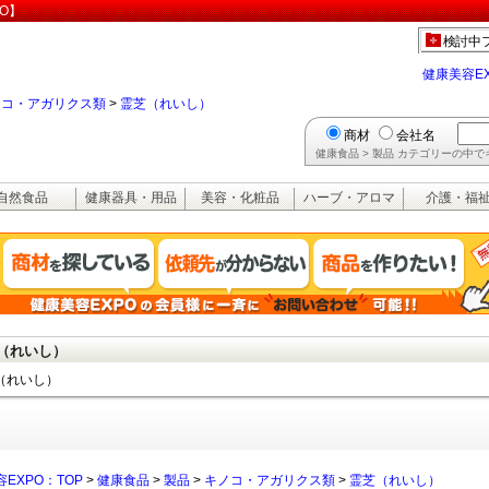
O】
検討中
健康美容E
ノコ・アガリクス類
>
霊芝（れいし）
商材
会社名
健康食品 > 製品 カテゴリーの中
自然食品
健康器具・用品
美容・化粧品
ハーブ・アロマ
介護・福
（れいし）
（れいし）
EXPO：TOP
>
健康食品
>
製品
>
キノコ・アガリクス類
>
霊芝（れいし）