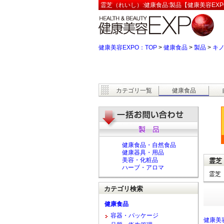
霊芝（れいし）:健康食品:製品【健康美容EXP
健康美容EXPO：TOP
>
健康食品
>
製品
>
キ
カテゴリ一覧
健康食品
健康食品・自然食品
健康器具・用品
美容・化粧品
霊芝
ハーブ・アロマ
霊芝
カテゴリ検索
健康食品
容器・パッケージ
健康美容