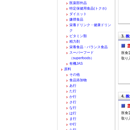
医薬部外品
特定保健用食品(トクホ)
ダイエット
嫌煙食品
栄養ドリンク・健康ドリン
ク
ビタミン類
3.
株
精力剤
栄養食品・バランス食品
スーパーフード
医食
（superfoods）
取り
有機JAS
原料
その他
食品添加物
あ行
た行
4.
株
か行
さ行
な行
医食
は行
取り
ま行
や行
ら行