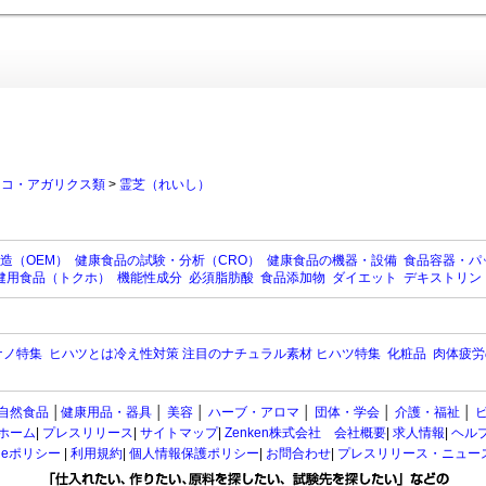
ノコ・アガリクス類
>
霊芝（れいし）
造（OEM）
健康食品の試験・分析（CRO）
健康食品の機器・設備
食品容器・パ
健用食品（トクホ）
機能性成分
必須脂肪酸
食品添加物
ダイエット
デキストリン
ナノ特集
ヒハツとは冷え性対策 注目のナチュラル素材 ヒハツ特集
化粧品
肉体疲労
自然食品
│
健康用品・器具
│
美容
│
ハーブ・アロマ
│
団体・学会
│
介護・福祉
│
ホーム
|
プレスリリース
|
サイトマップ
|
Zenken株式会社 会社概要
|
求人情報
|
ヘル
kieポリシー
|
利用規約
|
個人情報保護ポリシー
|
お問合わせ
|
プレスリリース・ニュー