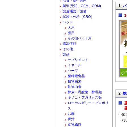
品質・衛生管理
1.
パ
製造(受託、OEM、ODM)
製造機器・設備
試験・分析（CRO）
ペット
犬用
猫用
その他ペット用
講演依頼
その他
製品
サプリメント
ミネラル
ハーブ
葉緑素食品
植物由来
動物由来
酵素・乳酸菌・酵母類
2.
株
キノコ・アガリクス類
ローヤルゼリー・プロポリ
ス
お酢
中国
青汁
（れ
食物繊維