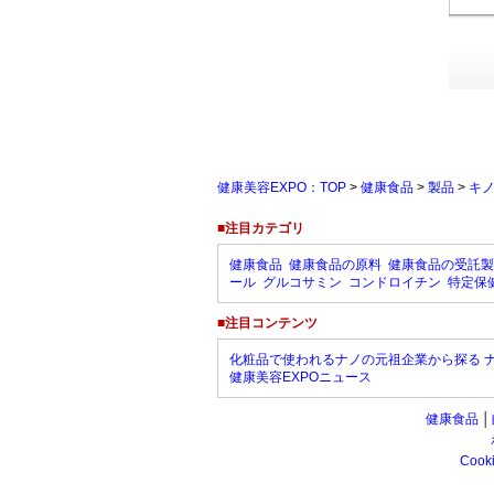
健康美容EXPO：TOP
>
健康食品
>
製品
>
キ
■注目カテゴリ
健康食品
健康食品の原料
健康食品の受託製
ール
グルコサミン
コンドロイチン
特定保
■注目コンテンツ
化粧品で使われるナノの元祖企業から探る 
健康美容EXPOニュース
健康食品
│
Coo