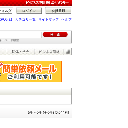
フォルダ
ログイン
会員登録
XPOとは
|
カテゴリ一覧
|
サイトマップ
|
ヘルプ
でキーワード検索
祉
団体・学会
ビジネス商材
1件～6件 (全6件) [0.044秒]