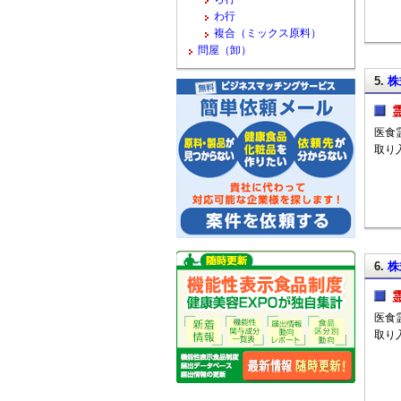
わ行
複合（ミックス原料）
問屋（卸）
5.
株
医食
取り
6.
株
医食
取り