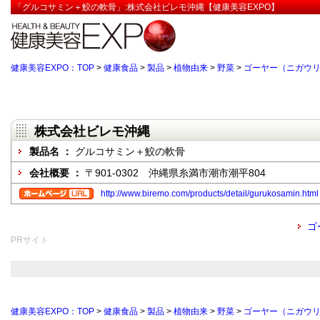
「グルコサミン＋鮫の軟骨」:株式会社ビレモ沖縄【健康美容EXPO】
健康美容EXPO：TOP
>
健康食品
>
製品
>
植物由来
>
野菜
>
ゴーヤー（ニガウ
株式会社ビレモ沖縄
製品名 ：
グルコサミン＋鮫の軟骨
会社概要 ：
〒901-0302 沖縄県糸満市潮市潮平804
http://www.biremo.com/products/detail/gurukosamin.html
ゴ
PRサイト
健康美容EXPO：TOP
>
健康食品
>
製品
>
植物由来
>
野菜
>
ゴーヤー（ニガウ