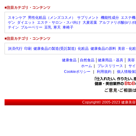
■注目カテゴリ・コンテンツ
スキンケア
男性化粧品（メンズコスメ）
サプリメント
機能性成分
エステ機
ゲン
ダイエット
エステ・サロン・スパ向け
大麦若葉
アルファリポ酸(αリポ
テイン
ブルーベリー
豆乳
寒天
車椅子
■注目カテゴリ・コンテンツ
決済代行
印刷
健康食品の製造(受託製造)
化粧品
健康食品の原料
美容・化粧
健康食品
│
自然食品
│
健康用品・器具
│
美容
ホーム
|
プレスリリース
|
サイ
Cookieポリシー
|
利用規約
|
個人情報保
Copyright© 2005-2023
健康美容