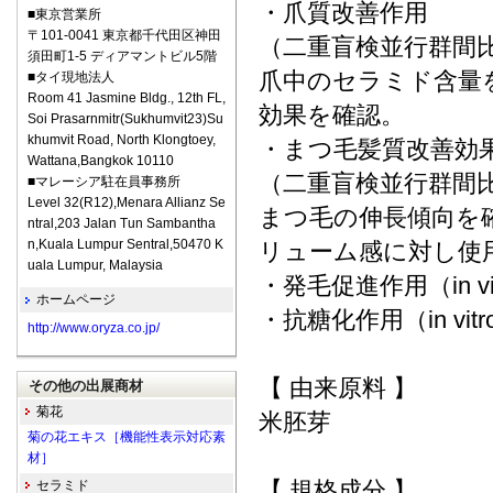
・爪質改善作用
■東京営業所
〒101-0041 東京都千代田区神田
（二重盲検並行群間
須田町1-5 ディアマントビル5階
爪中のセラミド含量
■タイ現地法人
Room 41 Jasmine Bldg., 12th FL,
効果を確認。
Soi Prasarnmitr(Sukhumvit23)Su
khumvit Road, North Klongtoey,
・まつ毛髪質改善効
Wattana,Bangkok 10110
（二重盲検並行群間
■マレーシア駐在員事務所
Level 32(R12),Menara Allianz Se
まつ毛の伸長傾向を
ntral,203 Jalan Tun Sambantha
n,Kuala Lumpur Sentral,50470 K
リューム感に対し使
uala Lumpur, Malaysia
・発毛促進作用（in vi
ホームページ
・抗糖化作用（in vitr
http://www.oryza.co.jp/
【 由来原料 】
その他の出展商材
菊花
米胚芽
菊の花エキス［機能性表示対応素
材］
【 規格成分 】
セラミド