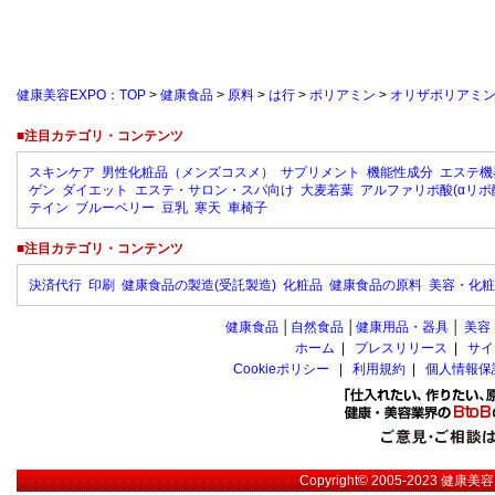
健康美容EXPO：TOP
>
健康食品
>
原料
>
は行
>
ポリアミン
>
オリザポリアミ
■注目カテゴリ・コンテンツ
スキンケア
男性化粧品（メンズコスメ）
サプリメント
機能性成分
エステ機
ゲン
ダイエット
エステ・サロン・スパ向け
大麦若葉
アルファリポ酸(αリポ
テイン
ブルーベリー
豆乳
寒天
車椅子
■注目カテゴリ・コンテンツ
決済代行
印刷
健康食品の製造(受託製造)
化粧品
健康食品の原料
美容・化粧
健康食品
│
自然食品
│
健康用品・器具
│
美容
ホーム
|
プレスリリース
|
サイ
Cookieポリシー
|
利用規約
|
個人情報保
Copyright© 2005-2023
健康美容