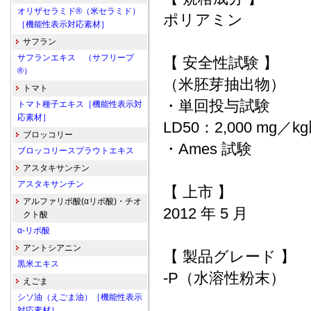
オリザセラミド®（米セラミド）
ポリアミン
［機能性表示対応素材］
サフラン
サフランエキス （サフリープ
【 安全性試験 】
®）
（米胚芽抽出物）
トマト
・単回投与試験
トマト種子エキス［機能性表示対
応素材］
LD50：2,000 mg／k
ブロッコリー
・Ames 試験
ブロッコリースプラウトエキス
アスタキサンチン
アスタキサンチン
【 上市 】
アルファリポ酸(αリポ酸)・チオ
2012 年 5 月
クト酸
α-リポ酸
アントシアニン
【 製品グレード 】
黒米エキス
-P（水溶性粉末）
えごま
シソ油（えごま油）［機能性表示
対応素材］