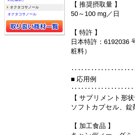
【 推奨摂取量 】
オクタコサノール
50～100 mg／日
オクタコサノール
【 特許 】
日本特許：61920
粧料）
‥‥‥‥‥‥‥‥‥
■ 応用例
‥‥‥‥‥‥‥‥‥
【 サプリメント形状
ソフトカプセル、錠
【 加工食品 】