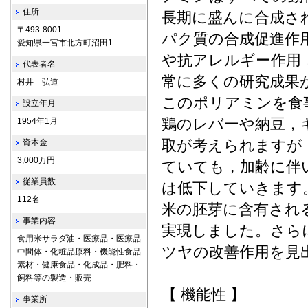
住所
長期に盛んに合成さ
〒493-8001
パク質の合成促進作
愛知県一宮市北方町沼田1
や抗アレルギー作用
代表者名
常に多くの研究成果
村井 弘道
このポリアミンを食
設立年月
鶏のレバーや納豆，
1954年1月
取が考えられますが
資本金
3,000万円
ていても，加齢に伴
従業員数
は低下していきます
112名
米の胚芽に含有され
事業内容
実現しました。さら
食用米サラダ油・医療品・医療品
ツヤの改善作用を見
中間体・化粧品原料・機能性食品
素材・健康食品・化成品・肥料・
飼料等の製造・販売
【 機能性 】
事業所