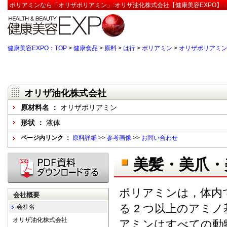
ポリアミンなら「オリザポリアミン」:オリザ油化株式会社【健康美容EXPO】
健康美容EXPO：TOP
>
健康食品
>
原料
>
は行
>
ポリアミン
>
オリザポリアミ
オリザ油化株式会社
原材料名 ：
オリザポリアミン
形状 ：
液体
ページ内リンク ：
原料詳細
>>
参考画像
>>
お問い合わせ
美髪・美爪・
ポリアミンは，体内
会社概要
る 2 つ以上のアミ
会社名
オリザ油化株式会社
アミンはすべての動