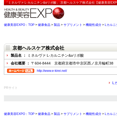
「ミネルヴァ L-カルニチン&αリポ酸」:京都ヘルスケア株式会社【健康美容EXP
健康美容EXPO：TOP
>
健康食品
>
製品
>
サプリメント
>
機能性成分
>
Lカルニ
京都ヘルスケア株式会社
製品名 ：
ミネルヴァ L-カルニチン&αリポ酸
会社概要 ：
〒604-8444 京都府京都市中京区西ノ京月輪町38
http://www.e-kirei.net/
L
PRサイト
健康美容EXPO：TOP
>
健康食品
>
製品
>
サプリメント
>
機能性成分
>
Lカルニ