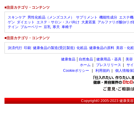
■注目カテゴリ・コンテンツ
スキンケア
男性化粧品（メンズコスメ）
サプリメント
機能性成分
エステ機
ゲン
ダイエット
エステ・サロン・スパ向け
大麦若葉
アルファリポ酸(αリポ
テイン
ブルーベリー
豆乳
寒天
車椅子
■注目カテゴリ・コンテンツ
決済代行
印刷
健康食品の製造(受託製造)
化粧品
健康食品の原料
美容・化粧
健康食品
│
自然食品
│
健康用品・器具
│
美容
ホーム
|
プレスリリース
|
サイ
Cookieポリシー
|
利用規約
|
個人情報保
Copyright© 2005-2023
健康美容