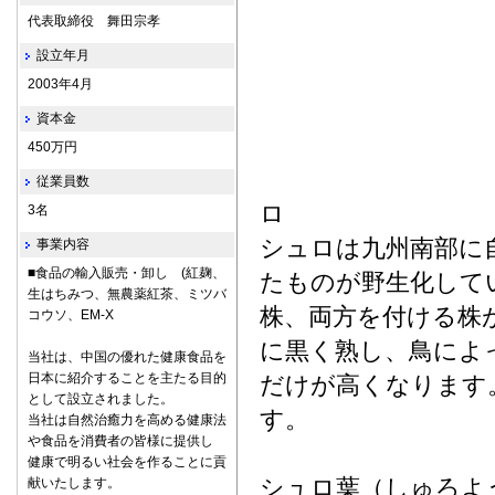
代表取締役 舞田宗孝
設立年月
2003年4月
資本金
450万円
従業員数
3名
シュロは九州南部に
事業内容
■食品の輸入販売・卸し (紅麹、
たものが野生化して
生はちみつ、無農薬紅茶、ミツバ
株、両方を付ける株
コウソ、EM-X
に黒く熟し、鳥によ
当社は、中国の優れた健康食品を
日本に紹介することを主たる目的
だけが高くなります
として設立されました。
す。
当社は自然治癒力を高める健康法
や食品を消費者の皆様に提供し
健康で明るい社会を作ることに貢
シュロ葉（しゅろよ
献いたします。