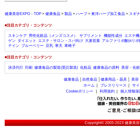
健康美容EXPO：TOP
>
健康食品
>
製品
>
ハーブ
>
東洋ハーブ加工食品
>
スギ
■注目カテゴリ・コンテンツ
スキンケア
男性化粧品（メンズコスメ）
サプリメント
機能性成分
エステ機
ゲン
ダイエット
エステ・サロン・スパ向け
大麦若葉
アルファリポ酸(αリポ
テイン
ブルーベリー
豆乳
寒天
車椅子
■注目カテゴリ・コンテンツ
決済代行
印刷
健康食品の製造(受託製造)
化粧品
健康食品の原料
美容・化粧
健康食品
│
自然食品
│
健康用品・器具
│
美容
ホーム
|
プレスリリース
|
サイ
Cookieポリシー
|
利用規約
|
個人情報保
Copyright© 2005-2023
健康美容