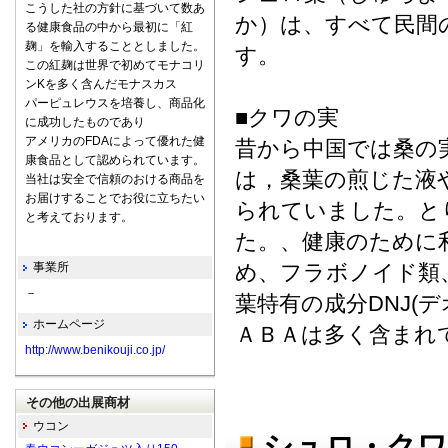
こうした社の方針に基づいて数あ
か）は、すべて民間
る健康食品の中から最初に「紅
麹」を輸入することとしました。
この紅麹は世界で初めてモナコリ
ンKを多く含んだモナスカス
パーピュレウスを培養し、商品化
■クワの実
に成功したものであり
アメリカのFDAによって優れた健
昔から中国では桑の
康食品として認められています。
は，桑葉の煎じた液
当社は安全で信頼のおける商品を
お届けすることでお役に立ちたい
られていました。と
と考えております。
た。、健康のために
事業所
め、フラボノイド類、
－
葉特有の成分DNJ(
ホームページ
ＡＢＡは多く含まれ
http://www.benikouji.co.jp/
その他の出展商材
ウコン
シュロ・クワ