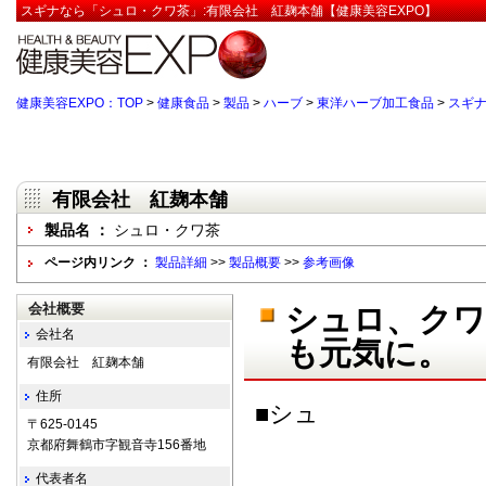
スギナなら「シュロ・クワ茶」:有限会社 紅麹本舗【健康美容EXPO】
健康美容EXPO：TOP
>
健康食品
>
製品
>
ハーブ
>
東洋ハーブ加工食品
>
スギ
有限会社 紅麹本舗
製品名 ：
シュロ・クワ茶
ページ内リンク ：
製品詳細
>>
製品概要
>>
参考画像
会社概要
シュロ、クワ
会社名
も元気に。
有限会社 紅麹本舗
住所
■シュ
〒625-0145
京都府舞鶴市字観音寺156番地
代表者名