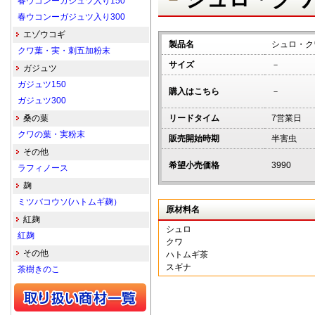
春ウコンーガジュツ入り150
春ウコンーガジュツ入り300
エゾウコギ
製品名
シュロ・ク
クワ葉・実・刺五加粉末
サイズ
－
ガジュツ
ガジュツ150
購入はこちら
－
ガジュツ300
桑の葉
リードタイム
7営業日
クワの葉・実粉末
販売開始時期
半害虫
その他
希望小売価格
3990
ラフィノース
麹
ミツバコウソ(ハトムギ麹）
原材料名
紅麹
シュロ
紅麹
クワ
その他
ハトムギ茶
スギナ
茶樹きのこ