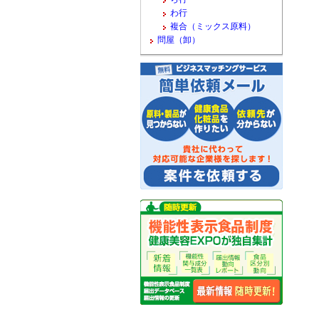
わ行
複合（ミックス原料）
問屋（卸）