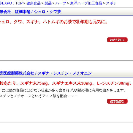
EXPO：TOP
>
健康食品
>
製品
>
ハーブ
>
東洋ハーブ加工食品
>
スギナ
限会社 紅麹本舗 / シュロ・クワ茶
シュロ、クワ、スギナ、ハトムギのお茶で壮年期も元気に。
ュ
ロ ．
完医療製薬株式会社 / スギナ・シスチン・メチオニン
1粒あたり、スギナ末75mg、スギナエキス末30mg、Ｌ-シスチン30mg
ナには他の食品には少ない珪素が多く含まれ,爪や髪の毛に有用な働きをします。
シスチンとメチオニンというアミノ酸を配合．．．