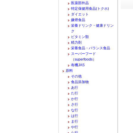
医薬部外品
特定保健用食品(トクホ)
ダイエット
嫌煙食品
栄養ドリンク・健康ドリン
ク
ビタミン類
精力剤
栄養食品・バランス食品
スーパーフード
（superfoods）
有機JAS
原料
その他
食品添加物
あ行
た行
か行
さ行
な行
は行
ま行
や行
ら行