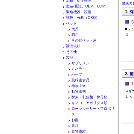
品質・衛生管理
健康美容
製造(受託、OEM、ODM)
1.
有
製造機器・設備
試験・分析（CRO）
ペット
犬用
■シ
猫用
その他ペット用
講演依頼
その他
製品
サプリメント
ミネラル
2.
補
ハーブ
葉緑素食品
植物由来
スギ
動物由来
Ｌ-
酵素・乳酸菌・酵母類
キノコ・アガリクス類
ローヤルゼリー・プロポリ
ス
お酢
青汁
食物繊維