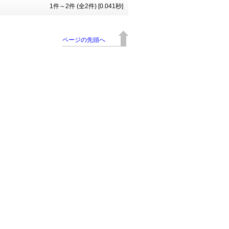
1件～2件 (全2件) [0.041秒]
ページの先頭へ