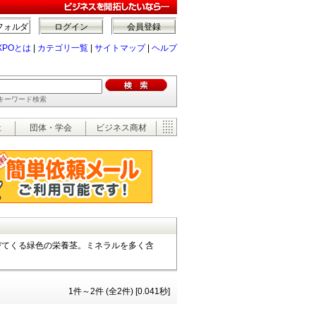
フォルダ
ログイン
会員登録
XPOとは
|
カテゴリ一覧
|
サイトマップ
|
ヘルプ
でキーワード検索
祉
団体・学会
ビジネス商材
びてくる緑色の栄養茎。ミネラルを多く含
1件～2件 (全2件) [0.041秒]