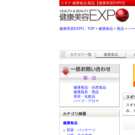
スギナ:健康食品:製品【健康美容EXPO】
健康美容EXPO：TOP
>
健康食品
>
製品
>
ハ
カテゴリ一覧
健康食品
健康食品・自然食品
健康器具・用品
美容・化粧品
スギ
ハーブ・アロマ
スギ
み、
カテゴリ検索
健康食品
容器・パッケージ