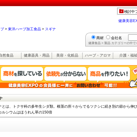
検討中
健康美容E
ーブ
>
東洋ハーブ加工食品
>
スギナ
商材
会社名
健康食品 > 製品 カテゴリーの中
自然食品
健康器具・用品
美容・化粧品
ハーブ・アロマ
介護・福
ナ
ナとは、トクサ科の多年生シダ類。根茎の所々からでるツクシに続き別の節から伸
カルシウムはほうれん草の150倍