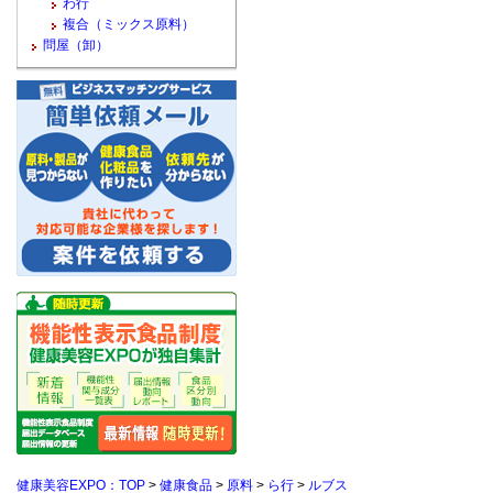
わ行
複合（ミックス原料）
問屋（卸）
健康美容EXPO：TOP
>
健康食品
>
原料
>
ら行
>
ルブス