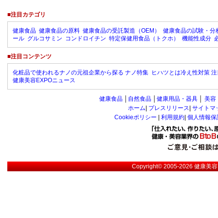
■注目カテゴリ
健康食品
健康食品の原料
健康食品の受託製造（OEM）
健康食品の試験・分
ール
グルコサミン
コンドロイチン
特定保健用食品（トクホ）
機能性成分
■注目コンテンツ
化粧品で使われるナノの元祖企業から探る ナノ特集
ヒハツとは冷え性対策 注
健康美容EXPOニュース
健康食品
│
自然食品
│
健康用品・器具
│
美容
ホーム
|
プレスリリース
|
サイトマ
Cookieポリシー
|
利用規約
|
個人情報保
Copyright© 2005-2026
健康美容