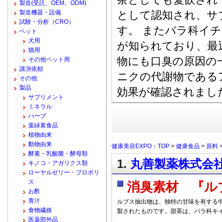
製造(受託、OEM、ODM)
製造機器・設備
として認知され、サ
試験・分析（CRO）
す。 またバラ科イ
ペット
犬用
が知られており、最
猫用
物にも口臭の原因の
その他ペット用
講演依頼
ニクの代謝物である
その他
製品
効果が確認されまし
サプリメント
ミネラル
ハーブ
葉緑素食品
植物由来
動物由来
健康美容EXPO：TOP
>
健康食品
>
原料
酵素・乳酸菌・酵母類
1.
丸善製薬株式会社
キノコ・アガリクス類
ローヤルゼリー・プロポリ
ス
消臭素材 『ル
お酢
青汁
ルブス抽出物は、独特の甘味を有する
食物繊維
製されたものです。甜茶は、バラ科キ
医薬部外品