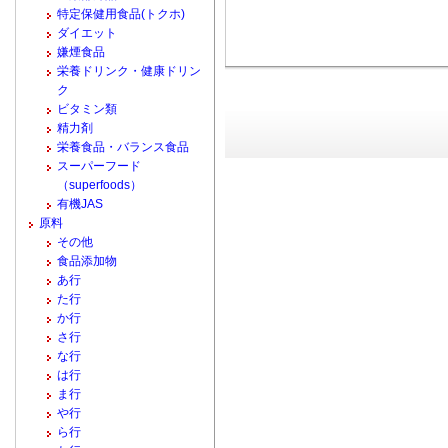
特定保健用食品(トクホ)
ダイエット
嫌煙食品
栄養ドリンク・健康ドリン
ク
ビタミン類
精力剤
栄養食品・バランス食品
スーパーフード
（superfoods）
有機JAS
原料
その他
食品添加物
あ行
た行
か行
さ行
な行
は行
ま行
や行
ら行