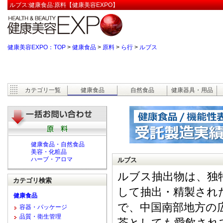
ルブス:健康食品:原料【健康美容EXPO】
健康美容EXPO：TOP
>
健康食品
>
原料
>
ら行
>
ルブス
カテゴリ一覧
健康食品
自然食品
健康器具・用品
健康食品・自然食品
美容・化粧品
ハーブ・アロマ
ルブス
ルブス抽出物は、独
カテゴリ検索
して抽出・精製され
健康食品
で、中国南部地方の
容器・パッケージ
品質・衛生管理
茶としても愛飲され