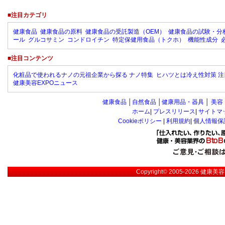
■注目カテゴリ
健康食品
健康食品の原料
健康食品の受託製造（OEM）
健康食品の試験・分
ール
グルコサミン
コンドロイチン
特定保健用食品（トクホ）
機能性成分
■注目コンテンツ
化粧品で使われるナノの元祖企業から探る ナノ特集
ヒハツとは冷え性対策 注
健康美容EXPOニュース
健康食品
│
自然食品
│
健康用品・器具
│
美容
ホーム
|
プレスリリース
|
サイトマ
Cookieポリシー
|
利用規約
|
個人情報保
Copyright© 2005-2026
健康美容