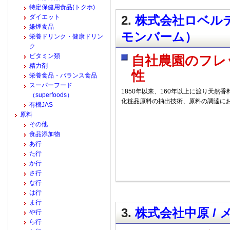
特定保健用食品(トクホ)
ダイエット
2.
株式会社ロベルテ /
嫌煙食品
モンバーム）
栄養ドリンク・健康ドリン
ク
ビタミン類
自社農園のフレ
精力剤
性
栄養食品・バランス食品
スーパーフード
1850年以来、160年以上に渡り天然
（superfoods）
化粧品原料の抽出技術、原料の調達に
有機JAS
原料
その他
食品添加物
あ行
た行
か行
さ行
な行
は行
ま行
3.
株式会社中原 /
や行
ら行