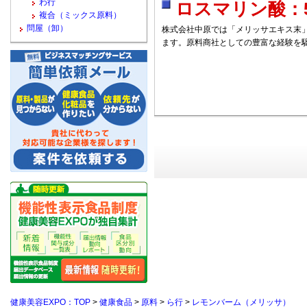
わ行
ロスマリン酸：
複合（ミックス原料）
問屋（卸）
株式会社中原では「メリッサエキス末
ます。原料商社としての豊富な経験を
健康美容EXPO：TOP
>
健康食品
>
原料
>
ら行
>
レモンバーム（メリッサ）