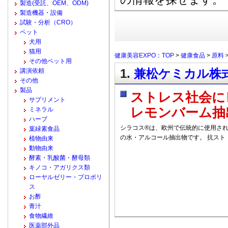
製造(受託、OEM、ODM)
製造機器・設備
試験・分析（CRO）
ペット
犬用
猫用
健康美容EXPO：TOP
>
健康食品
>
原料
その他ペット用
1.
兼松ケミカル株式会
講演依頼
その他
製品
ストレス社会にレ
サプリメント
レモンバーム抽
ミネラル
ハーブ
シラコス®は、欧州で伝統的に使用されてきた レモ
葉緑素食品
の水・アルコール抽出物です。 抗スト
植物由来
動物由来
酵素・乳酸菌・酵母類
キノコ・アガリクス類
ローヤルゼリー・プロポリ
ス
お酢
青汁
食物繊維
医薬部外品