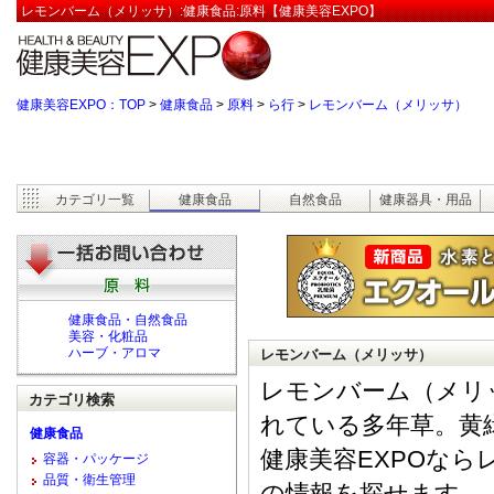
レモンバーム（メリッサ）:健康食品:原料【健康美容EXPO】
健康美容EXPO：TOP
>
健康食品
>
原料
>
ら行
>
レモンバーム（メリッサ）
カテゴリ一覧
健康食品
自然食品
健康器具・用品
健康食品・自然食品
美容・化粧品
ハーブ・アロマ
レモンバーム（メリッサ）
レモンバーム（メリ
カテゴリ検索
れている多年草。黄
健康食品
健康美容EXPOな
容器・パッケージ
品質・衛生管理
の情報を探せます。