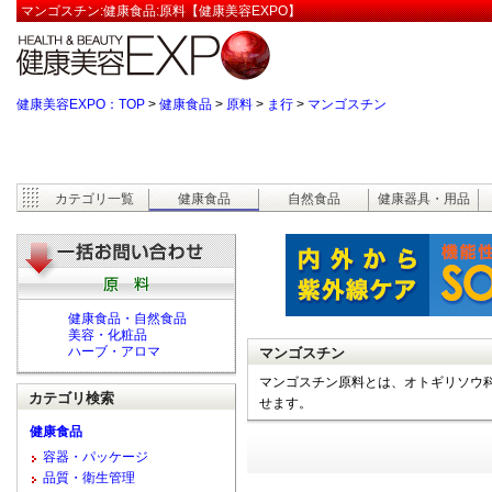
マンゴスチン:健康食品:原料【健康美容EXPO】
健康美容EXPO：TOP
>
健康食品
>
原料
>
ま行
>
マンゴスチン
カテゴリ一覧
健康食品
自然食品
健康器具・用品
健康食品・自然食品
美容・化粧品
ハーブ・アロマ
マンゴスチン
マンゴスチン原料とは、オトギリソウ科
カテゴリ検索
せます。
健康食品
容器・パッケージ
品質・衛生管理