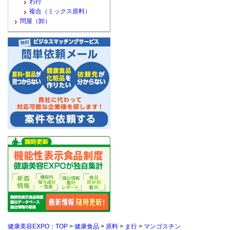
わ行
複合（ミックス原料）
問屋（卸）
健康美容EXPO：TOP
>
健康食品
>
原料
>
ま行
>
マンゴスチン