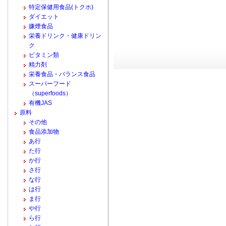
特定保健用食品(トクホ)
ダイエット
嫌煙食品
栄養ドリンク・健康ドリン
ク
ビタミン類
精力剤
栄養食品・バランス食品
スーパーフード
（superfoods）
有機JAS
原料
その他
食品添加物
あ行
た行
か行
さ行
な行
は行
ま行
や行
ら行