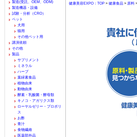
製造(受託、OEM、ODM)
健康美容EXPO：TOP
>
健康食品
>
原料
製造機器・設備
試験・分析（CRO）
ペット
犬用
猫用
その他ペット用
講演依頼
その他
製品
サプリメント
ミネラル
ハーブ
葉緑素食品
植物由来
動物由来
酵素・乳酸菌・酵母類
キノコ・アガリクス類
ローヤルゼリー・プロポリ
ス
お酢
青汁
食物繊維
医薬部外品