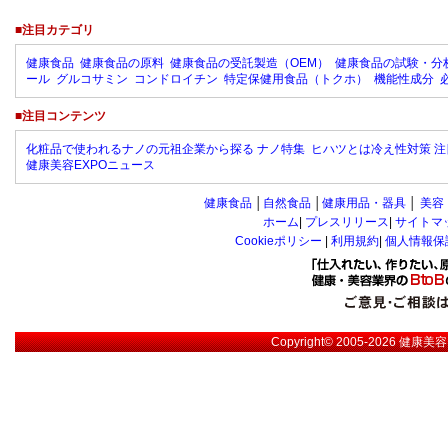
■注目カテゴリ
健康食品
健康食品の原料
健康食品の受託製造（OEM）
健康食品の試験・分
ール
グルコサミン
コンドロイチン
特定保健用食品（トクホ）
機能性成分
■注目コンテンツ
化粧品で使われるナノの元祖企業から探る ナノ特集
ヒハツとは冷え性対策 注
健康美容EXPOニュース
健康食品
│
自然食品
│
健康用品・器具
│
美容
ホーム
|
プレスリリース
|
サイトマ
Cookieポリシー
|
利用規約
|
個人情報保
Copyright© 2005-2026
健康美容