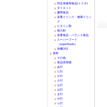
特定保健用食品(トクホ)
ダイエット
嫌煙食品
栄養ドリンク・健康ドリン
ク
ビタミン類
精力剤
栄養食品・バランス食品
スーパーフード
（superfoods）
有機JAS
原料
その他
食品添加物
あ行
た行
か行
さ行
な行
は行
ま行
や行
ら行