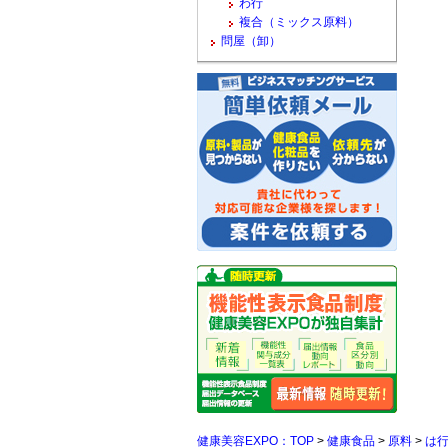
わ行
複合（ミックス原料）
問屋（卸）
健康美容EXPO：TOP
>
健康食品
>
原料
>
は