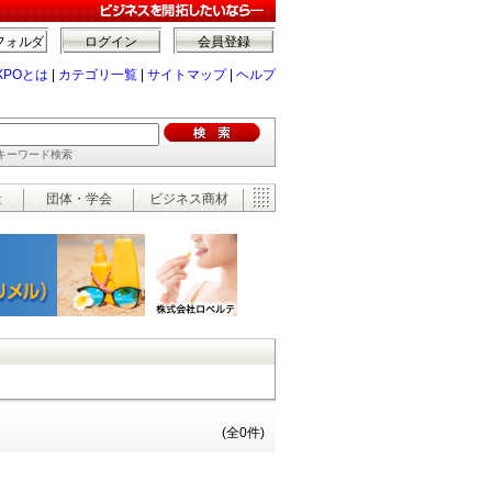
フォルダ
ログイン
会員登録
XPOとは
|
カテゴリ一覧
|
サイトマップ
|
ヘルプ
でキーワード検索
祉
団体・学会
ビジネス商材
(全0件)