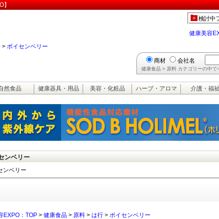
O】
検討中
健康美容E
行
>
ボイセンベリー
商材
会社名
健康食品 > 原料 カテゴリーの中
自然食品
健康器具・用品
美容・化粧品
ハーブ・アロマ
介護・福
センベリー
センベリー
EXPO：TOP
>
健康食品
>
原料
>
は行
>
ボイセンベリー