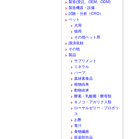
製造(受託、OEM、ODM)
製造機器・設備
試験・分析（CRO）
ペット
犬用
猫用
その他ペット用
講演依頼
その他
製品
サプリメント
ミネラル
ハーブ
葉緑素食品
植物由来
動物由来
酵素・乳酸菌・酵母類
キノコ・アガリクス類
ローヤルゼリー・プロポリ
ス
お酢
青汁
食物繊維
医薬部外品