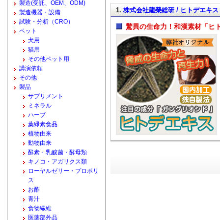
製造(受託、OEM、ODM)
1.
株式会社龍榮総研 / ヒトデエキス
製造機器・設備
試験・分析（CRO）
驚異の生命力！和漢素材「ヒ
ペット
犬用
猫用
その他ペット用
講演依頼
その他
製品
サプリメント
ミネラル
ハーブ
葉緑素食品
植物由来
動物由来
酵素・乳酸菌・酵母類
キノコ・アガリクス類
ローヤルゼリー・プロポリ
ス
お酢
青汁
食物繊維
医薬部外品