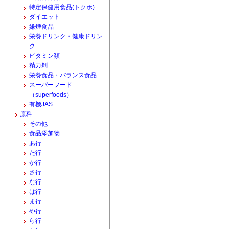
特定保健用食品(トクホ)
ダイエット
嫌煙食品
栄養ドリンク・健康ドリン
ク
ビタミン類
精力剤
栄養食品・バランス食品
スーパーフード
（superfoods）
有機JAS
原料
その他
食品添加物
あ行
た行
か行
さ行
な行
は行
ま行
や行
ら行