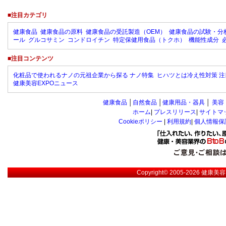
■注目カテゴリ
健康食品
健康食品の原料
健康食品の受託製造（OEM）
健康食品の試験・分
ール
グルコサミン
コンドロイチン
特定保健用食品（トクホ）
機能性成分
■注目コンテンツ
化粧品で使われるナノの元祖企業から探る ナノ特集
ヒハツとは冷え性対策 注
健康美容EXPOニュース
健康食品
│
自然食品
│
健康用品・器具
│
美容
ホーム
|
プレスリリース
|
サイトマ
Cookieポリシー
|
利用規約
|
個人情報保
Copyright© 2005-2026
健康美容