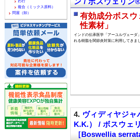
ン / ボスウェリン®（
わ行
複合（ミックス原料）
問屋（卸）
有効成分ボスウ
性素材」
インドの伝承医学「アーユルヴェーダ」
れる樹脂を関節炎対策に利用してきま
4.
ヴィディヤジャパン
K.K.） / ボスウ
［Boswellia serra