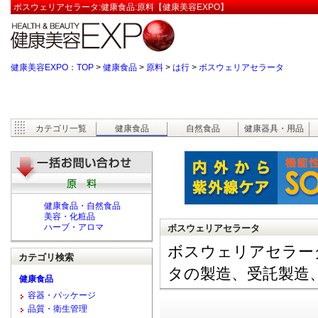
ボスウェリアセラータ:健康食品:原料【健康美容EXPO】
健康美容EXPO：TOP
>
健康食品
>
原料
>
は行
>
ボスウェリアセラータ
カテゴリ一覧
健康食品
自然食品
健康器具・用品
健康食品・自然食品
美容・化粧品
ハーブ・アロマ
ボスウェリアセラータ
ボスウェリアセラー
カテゴリ検索
タの製造、受託製造
健康食品
容器・パッケージ
品質・衛生管理