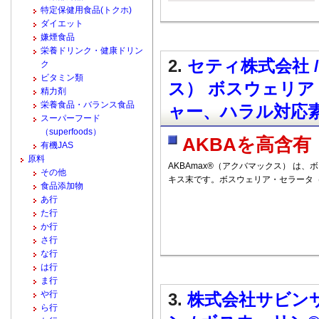
特定保健用食品(トクホ)
ダイエット
嫌煙食品
栄養ドリンク・健康ドリン
2.
セティ株式会社 /
ク
ビタミン類
ス） ボスウェリア
精力剤
栄養食品・バランス食品
ャー、ハラル対応素
スーパーフード
（superfoods）
AKBAを高含有
有機JAS
原料
AKBAmax®（アクバマックス） は
その他
キス末です。ボスウェリア・セラータ（Bos
食品添加物
あ行
た行
か行
さ行
な行
は行
ま行
や行
3.
株式会社サビンサ
ら行