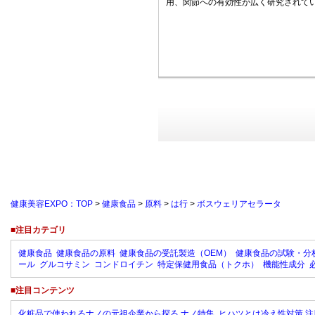
用、関節への有効性が広く研究されてい
健康美容EXPO：TOP
>
健康食品
>
原料
>
は行
>
ボスウェリアセラータ
■注目カテゴリ
健康食品
健康食品の原料
健康食品の受託製造（OEM）
健康食品の試験・分
ール
グルコサミン
コンドロイチン
特定保健用食品（トクホ）
機能性成分
■注目コンテンツ
化粧品で使われるナノの元祖企業から探る ナノ特集
ヒハツとは冷え性対策 注