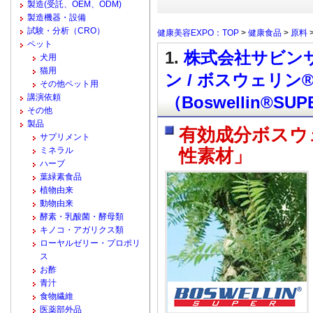
製造(受託、OEM、ODM)
製造機器・設備
試験・分析（CRO）
健康美容EXPO：TOP
>
健康食品
>
原料
ペット
1.
株式会社サビンサ
犬用
猫用
ン / ボスウェリン
その他ペット用
講演依頼
（Boswellin®SU
その他
製品
有効成分ボスウ
サプリメント
ミネラル
性素材」
ハーブ
葉緑素食品
植物由来
動物由来
酵素・乳酸菌・酵母類
キノコ・アガリクス類
ローヤルゼリー・プロポリ
ス
お酢
青汁
食物繊維
医薬部外品