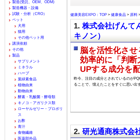
製造(受託、OEM、ODM)
製造機器・設備
試験・分析（CRO）
健康美容EXPO：TOP
>
健康食品
>
原料
ペット
1.
株式会社げんてん
犬用
猫用
キノン）
その他ペット用
講演依頼
脳を活性化させ
その他
製品
効率的に「判断
サプリメント
UPする成分を
ミネラル
ハーブ
昨今、注目の成分とされているのがPQ
葉緑素食品
ることで、憶えたことをすぐに思い出
植物由来
動物由来
酵素・乳酸菌・酵母類
キノコ・アガリクス類
ローヤルゼリー・プロポリ
ス
お酢
青汁
2.
研光通商株式会社 /
食物繊維
医薬部外品