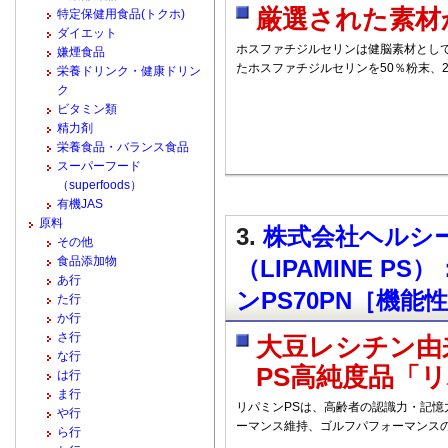
厳選された素材
特定保健用食品(トクホ)
ダイエット
ホスファチジルセリンは健脳素材とし
嫌煙食品
たホスファチジルセリンを50％粉末、
栄養ドリンク・健康ドリン
ク
ビタミン類
精力剤
栄養食品・バランス食品
スーパーフード
（superfoods）
有機JAS
原料
3.
株式会社ヘルシー
その他
食品添加物
（LIPAMINE P
あ行
ンPS70PN［機能
た行
か行
さ行
大豆レシチン由
な行
PS高純度品「リ
は行
ま行
リパミンPSは、高齢者の認識力・記
や行
ーマンス維持、ゴルフパフォーマンス
ら行