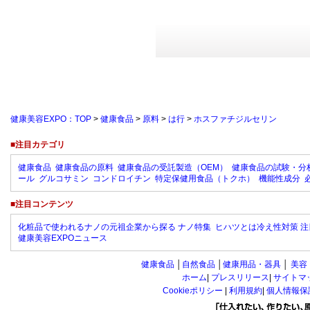
健康美容EXPO：TOP
>
健康食品
>
原料
>
は行
>
ホスファチジルセリン
■注目カテゴリ
健康食品
健康食品の原料
健康食品の受託製造（OEM）
健康食品の試験・分
ール
グルコサミン
コンドロイチン
特定保健用食品（トクホ）
機能性成分
■注目コンテンツ
化粧品で使われるナノの元祖企業から探る ナノ特集
ヒハツとは冷え性対策 注
健康美容EXPOニュース
健康食品
│
自然食品
│
健康用品・器具
│
美容
ホーム
|
プレスリリース
|
サイトマ
Cookieポリシー
|
利用規約
|
個人情報保