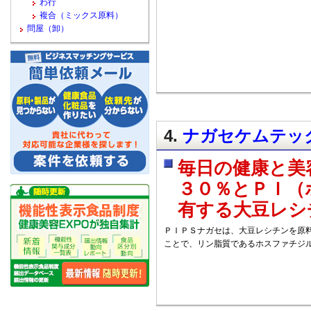
わ行
複合（ミックス原料）
問屋（卸）
4.
ナガセケムテック
毎日の健康と美
３０％とＰＩ（
有する大豆レシ
ＰＩＰＳナガセは、大豆レシチンを原
ことで、リン脂質であるホスファチジ