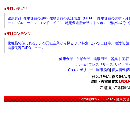
■注目カテゴリ
健康食品
健康食品の原料
健康食品の受託製造（OEM）
健康食品の試験・分
ール
グルコサミン
コンドロイチン
特定保健用食品（トクホ）
機能性成分
■注目コンテンツ
化粧品で使われるナノの元祖企業から探る ナノ特集
ヒハツとは冷え性対策 注
健康美容EXPOニュース
健康食品
│
自然食品
│
健康用品・器具
│
美容
ホーム
|
プレスリリース
|
サイトマ
Cookieポリシー
|
利用規約
|
個人情報保
Copyright© 2005-2026
健康美容