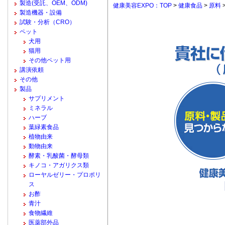
製造(受託、OEM、ODM)
健康美容EXPO：TOP
>
健康食品
>
原料
製造機器・設備
試験・分析（CRO）
ペット
犬用
猫用
その他ペット用
講演依頼
その他
製品
サプリメント
ミネラル
ハーブ
葉緑素食品
植物由来
動物由来
酵素・乳酸菌・酵母類
キノコ・アガリクス類
ローヤルゼリー・プロポリ
ス
お酢
青汁
食物繊維
医薬部外品