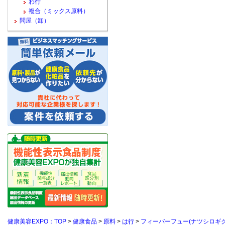
わ行
複合（ミックス原料）
問屋（卸）
健康美容EXPO：TOP
>
健康食品
>
原料
>
は行
>
フィーバーフュー(ナツシロギク