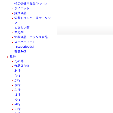
特定保健用食品(トクホ)
ダイエット
嫌煙食品
栄養ドリンク・健康ドリン
ク
ビタミン類
精力剤
栄養食品・バランス食品
スーパーフード
（superfoods）
有機JAS
原料
その他
食品添加物
あ行
た行
か行
さ行
な行
は行
ま行
や行
ら行