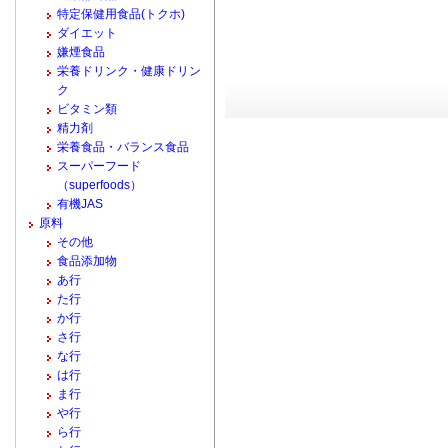
特定保健用食品(トクホ)
ダイエット
嫌煙食品
栄養ドリンク・健康ドリン
ク
ビタミン類
精力剤
栄養食品・バランス食品
スーパーフード
（superfoods）
有機JAS
原料
その他
食品添加物
あ行
た行
か行
さ行
な行
は行
ま行
や行
ら行