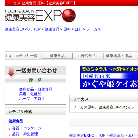
フーカス:健康食品:原料【健康美容EXPO】
健康美容EXPO：TOP
>
健康食品
>
原料
>
は行
>
フーカス
カテゴリ一覧
健康食品
自然食品
健康器具・用品
健康食品・自然食品
美容・化粧品
ハーブ・アロマ
フーカス
フーカス原料。健康美容EXPOならフ
カテゴリ検索
健康食品
容器・パッケージ
品質・衛生管理
健康美容EXPO：TOP
>
健康食品
>
原料