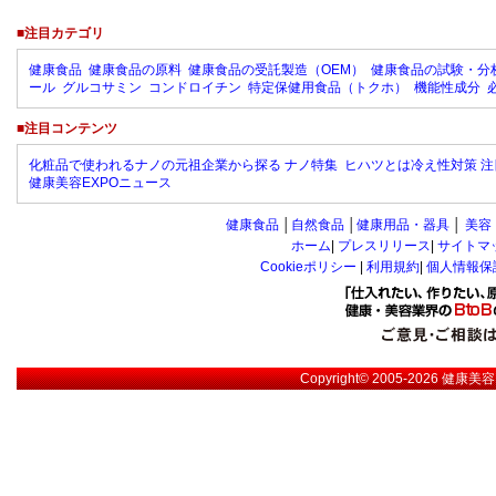
■注目カテゴリ
健康食品
健康食品の原料
健康食品の受託製造（OEM）
健康食品の試験・分
ール
グルコサミン
コンドロイチン
特定保健用食品（トクホ）
機能性成分
■注目コンテンツ
化粧品で使われるナノの元祖企業から探る ナノ特集
ヒハツとは冷え性対策 注
健康美容EXPOニュース
健康食品
│
自然食品
│
健康用品・器具
│
美容
ホーム
|
プレスリリース
|
サイトマ
Cookieポリシー
|
利用規約
|
個人情報保
Copyright© 2005-2026
健康美容