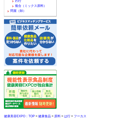
わ行
複合（ミックス原料）
問屋（卸）
健康美容EXPO：TOP
>
健康食品
>
原料
>
は行
>
フーカス