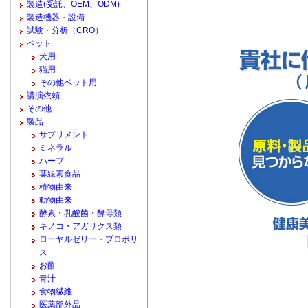
製造(受託、OEM、ODM)
製造機器・設備
試験・分析（CRO）
ペット
犬用
猫用
その他ペット用
講演依頼
その他
製品
サプリメント
ミネラル
ハーブ
葉緑素食品
植物由来
動物由来
酵素・乳酸菌・酵母類
キノコ・アガリクス類
ローヤルゼリー・プロポリ
ス
お酢
青汁
食物繊維
医薬部外品