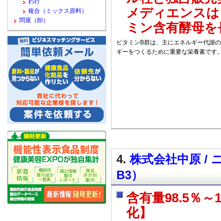
わ行
メディエンスは
複合（ミックス原料）
問屋（卸）
ミン含有酵母を
ビタミンB群は、主にエネルギー代謝
ギーをつくるために重要な栄養素です
4.
株式会社中原 /
B3）
含有量98.5％
化】