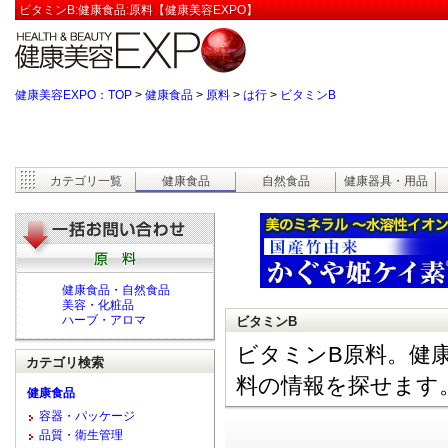
ビタミンB:健康食品:原料【健康美容EXPO】
健康美容EXPO：TOP
>
健康食品
>
原料
>
は行
>
ビタミンB
カテゴリ一覧
健康食品
自然食品
健康器具・用品
健康食品・自然食品
美容・化粧品
ハーブ・アロマ
ビタミンB
ビタミンB原料。健康
カテゴリ検索
料の情報を探せます
健康食品
容器・パッケージ
品質・衛生管理