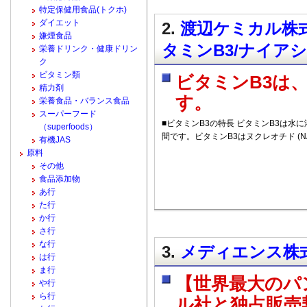
特定保健用食品(トクホ)
ダイエット
2.
渡辺ケミカル株式
嫌煙食品
タミンB3/ナイア
栄養ドリンク・健康ドリン
ク
ビタミン類
ビタミンB3は
精力剤
す。
栄養食品・バランス食品
スーパーフード
■ビタミンB3の特長 ビタミンB3は水
（superfoods）
間です。ビタミンB3はヌクレオチド (N
有機JAS
原料
その他
食品添加物
あ行
た行
か行
さ行
な行
3.
メディエンス株式
は行
ま行
【世界最大のパ
や行
ら行
ル社と独占販売