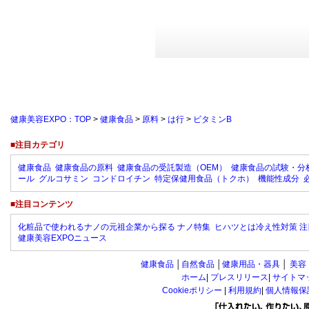
健康美容EXPO：TOP
>
健康食品
>
原料
>
は行
>
ビタミンB
■注目カテゴリ
健康食品
健康食品の原料
健康食品の受託製造（OEM）
健康食品の試験・分
ール
グルコサミン
コンドロイチン
特定保健用食品（トクホ）
機能性成分
■注目コンテンツ
化粧品で使われるナノの元祖企業から探る ナノ特集
ヒハツとは冷え性対策 注
健康美容EXPOニュース
健康食品
│
自然食品
│
健康用品・器具
│
美容
ホーム
|
プレスリリース
|
サイトマ
Cookieポリシー
|
利用規約
|
個人情報保