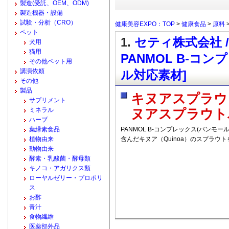
製造(受託、OEM、ODM)
製造機器・設備
試験・分析（CRO）
健康美容EXPO：TOP
>
健康食品
>
原料
ペット
1.
セティ株式会社
犬用
猫用
PANMOL B-コ
その他ペット用
講演依頼
ル対応素材]
その他
製品
キヌアスプラウ
サプリメント
ミネラル
ヌアスプラウト
ハーブ
葉緑素食品
PANMOL B-コンプレックス(パンモ
植物由来
含んだキヌア（Quinoa）のスプラウ
動物由来
酵素・乳酸菌・酵母類
キノコ・アガリクス類
ローヤルゼリー・プロポリ
ス
お酢
青汁
食物繊維
医薬部外品