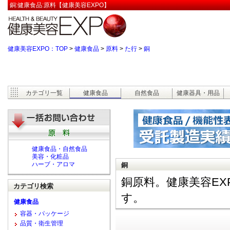
銅:健康食品:原料【健康美容EXPO】
健康美容EXPO：TOP
>
健康食品
>
原料
>
た行
>
銅
カテゴリ一覧
健康食品
自然食品
健康器具・用品
健康食品・自然食品
美容・化粧品
ハーブ・アロマ
銅
銅原料。健康美容E
カテゴリ検索
す。
健康食品
容器・パッケージ
品質・衛生管理