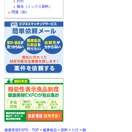
わ行
複合（ミックス原料）
問屋（卸）
健康美容EXPO：TOP
>
健康食品
>
原料
>
た行
>
銅