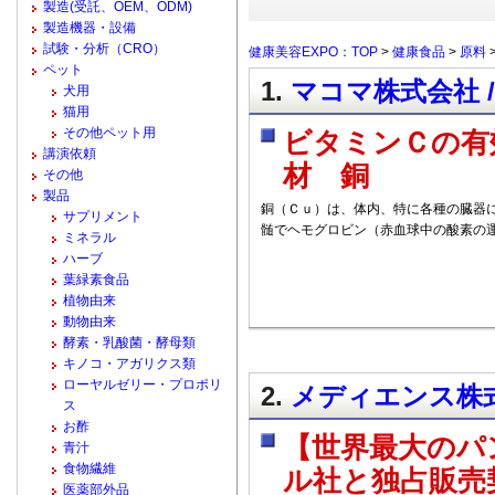
製造(受託、OEM、ODM)
製造機器・設備
試験・分析（CRO）
健康美容EXPO：TOP
>
健康食品
>
原料
ペット
1.
マコマ株式会社 /
犬用
猫用
その他ペット用
ビタミンＣの有
講演依頼
材 銅
その他
製品
銅（Ｃｕ）は、体内、特に各種の臓器に
サプリメント
髄でヘモグロビン（赤血球中の酸素の
ミネラル
ハーブ
葉緑素食品
植物由来
動物由来
酵素・乳酸菌・酵母類
キノコ・アガリクス類
ローヤルゼリー・プロポリ
2.
メディエンス株式
ス
お酢
【世界最大のパ
青汁
食物繊維
ル社と独占販売
医薬部外品