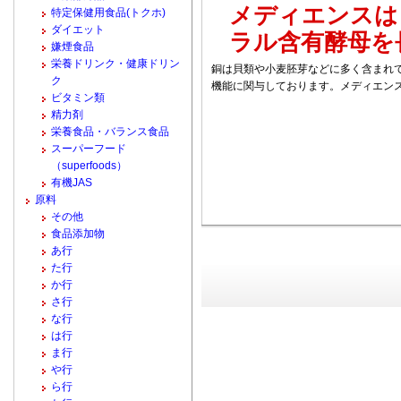
メディエンスは
特定保健用食品(トクホ)
ダイエット
ラル含有酵母を
嫌煙食品
栄養ドリンク・健康ドリン
銅は貝類や小麦胚芽などに多く含まれ
ク
機能に関与しております。メディエン
ビタミン類
精力剤
栄養食品・バランス食品
スーパーフード
（superfoods）
有機JAS
原料
その他
食品添加物
あ行
た行
か行
さ行
な行
は行
ま行
や行
ら行