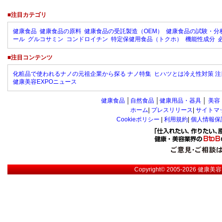
■注目カテゴリ
健康食品
健康食品の原料
健康食品の受託製造（OEM）
健康食品の試験・分
ール
グルコサミン
コンドロイチン
特定保健用食品（トクホ）
機能性成分
■注目コンテンツ
化粧品で使われるナノの元祖企業から探る ナノ特集
ヒハツとは冷え性対策 注
健康美容EXPOニュース
健康食品
│
自然食品
│
健康用品・器具
│
美容
ホーム
|
プレスリリース
|
サイトマ
Cookieポリシー
|
利用規約
|
個人情報保
Copyright© 2005-2026
健康美容