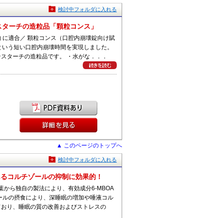
検討中フォルダに入れる
スターチの造粒品「顆粒コンス」
 に適合／ 顆粒コンス（口腔内崩壊錠向け賦
という短い口腔内崩壊時間を実現しました。
スターチの造粒品です。 ・水がな．．．
▲ このページのトップへ
検討中フォルダに入れる
であるコルチゾールの抑制に効果的！
の若葉から独自の製法により、有効成分6-MBOA
ールの摂食により、深睡眠の増加や唾液コル
ており、睡眠の質の改善およびストレスの