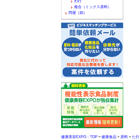
わ行
複合（ミックス原料）
問屋（卸）
健康美容EXPO：TOP
>
健康食品
>
原料
>
た