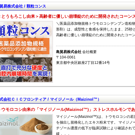
貿易株式会社 / 顆粒コンス
＜とうもろこし由来＞高齢者に優しい崩壊錠のために開発されたコーン
＼医薬品添加物規格トウモロコシデンプン造粒物
形剤）は、成型性と食感を保持したまま、25秒
高齢者に優しい崩壊錠のために開発されたコーン
島貿易株式会社
会社概要
〒104-0061
東京都中央区銀座2丁目12番14号
式会社ＣＩＣフロンティア / マイジノール（Maizinol™）
トウモロコシ由来の「マイジノール(Maizinol™)」ストレスホルモン
マイジノール(Maizinol™)は、トウモロコシ
を抽出し規格化したエキス粉末です。 マイジノ
チゾール濃度の低下が臨床試験により確認され
緩．．．