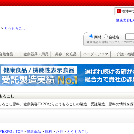
】
検討中
健康美容E
行
>
とうもろこし
商材
会社名
健康食品 > 原料 カテゴリーの中
自然食品
健康器具・用品
美容・化粧品
ハーブ・アロマ
介護・福
もろこし
もろこし原料。健康美容EXPOならとうもろこしの製造、受託製造、原料の情報を
EXPO：TOP
>
健康食品
>
原料
>
た行
>
とうもろこし