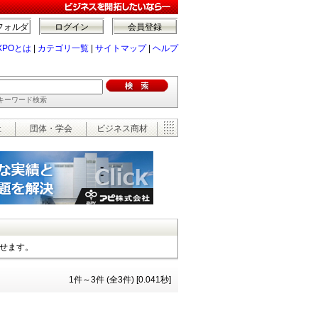
フォルダ
ログイン
会員登録
XPOとは
|
カテゴリ一覧
|
サイトマップ
|
ヘルプ
でキーワード検索
祉
団体・学会
ビジネス商材
探せます。
1件～3件 (全3件) [0.041秒]