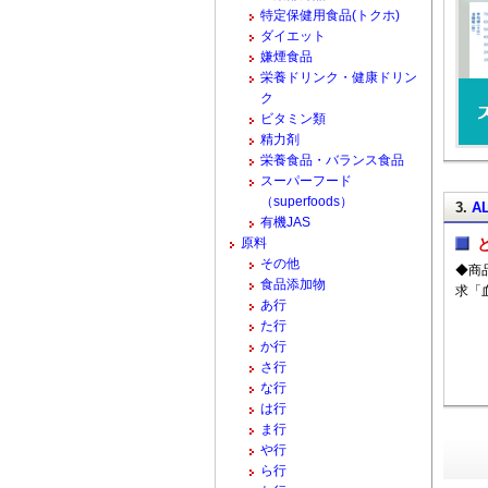
特定保健用食品(トクホ)
ダイエット
嫌煙食品
栄養ドリンク・健康ドリン
ク
ビタミン類
精力剤
栄養食品・バランス食品
スーパーフード
（superfoods）
3.
A
有機JAS
原料
その他
◆商
食品添加物
求「
あ行
た行
か行
さ行
な行
は行
ま行
や行
ら行