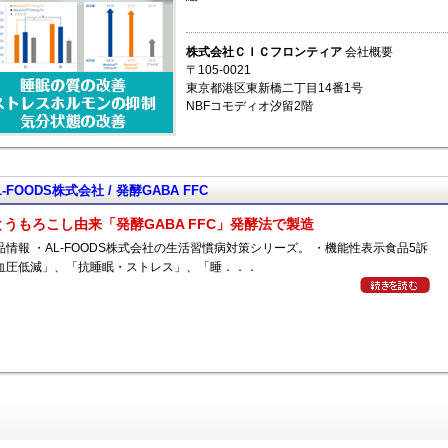
株式会社ＣＩＣフロンティア
会社概要
〒105-0021
東京都港区東新橋二丁目14番1号
NBFコモディオ汐留2階
L-FOODS株式会社 / 発酵GABA FFC
とうもろこし由来「発酵GABA FFC」発酵法で製造
品情報 ・AL-FOODS株式会社の生活習慣病対策シリーズ。 ・機能性表示食品5訴
血圧低減」、「抗睡眠・ストレス」、「睡．．．