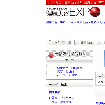
とうもろこし:健康食品:原料【健康美容EXPO
健康美容EXPO：TOP
>
健康食品
>
原料
>
た
カテゴリ一覧
健康食品
健康食品・自然食品
美容・化粧品
ハーブ・アロマ
とう
とう
カテゴリ検索
健康食品
容器・パッケージ
品質・衛生管理
健康美容