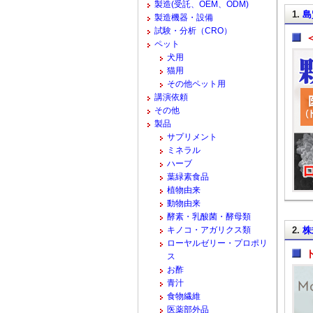
製造(受託、OEM、ODM)
1.
島
製造機器・設備
試験・分析（CRO）
ペット
犬用
猫用
その他ペット用
講演依頼
その他
製品
サプリメント
ミネラル
ハーブ
葉緑素食品
植物由来
動物由来
酵素・乳酸菌・酵母類
キノコ・アガリクス類
2.
株
ローヤルゼリー・プロポリ
ス
お酢
青汁
食物繊維
医薬部外品