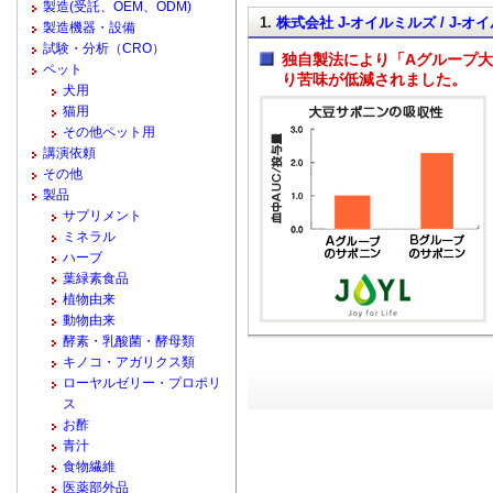
製造(受託、OEM、ODM)
1.
株式会社 J-オイルミルズ / J-
製造機器・設備
試験・分析（CRO）
独自製法により「Aグループ大
ペット
り苦味が低減されました。
犬用
猫用
その他ペット用
講演依頼
その他
製品
サプリメント
ミネラル
ハーブ
葉緑素食品
植物由来
動物由来
酵素・乳酸菌・酵母類
キノコ・アガリクス類
ローヤルゼリー・プロポリ
ス
お酢
青汁
食物繊維
医薬部外品