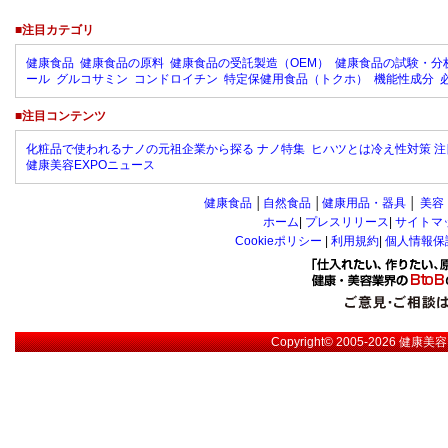
■注目カテゴリ
健康食品
健康食品の原料
健康食品の受託製造（OEM）
健康食品の試験・分
ール
グルコサミン
コンドロイチン
特定保健用食品（トクホ）
機能性成分
■注目コンテンツ
化粧品で使われるナノの元祖企業から探る ナノ特集
ヒハツとは冷え性対策 注
健康美容EXPOニュース
健康食品
│
自然食品
│
健康用品・器具
│
美容
ホーム
|
プレスリリース
|
サイトマ
Cookieポリシー
|
利用規約
|
個人情報保
Copyright© 2005-2026
健康美容