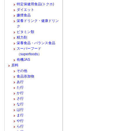
特定保健用食品(トクホ)
ダイエット
嫌煙食品
栄養ドリンク・健康ドリン
ク
ビタミン類
精力剤
栄養食品・バランス食品
スーパーフード
（superfoods）
有機JAS
原料
その他
食品添加物
あ行
た行
か行
さ行
な行
は行
ま行
や行
ら行