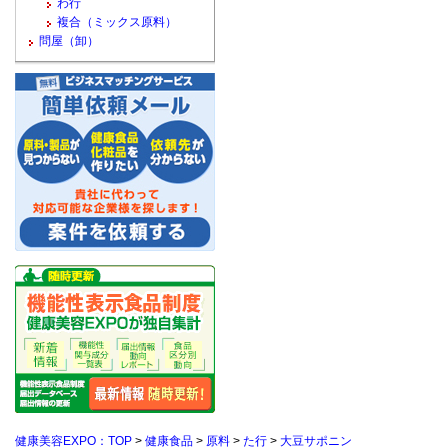
わ行
複合（ミックス原料）
問屋（卸）
健康美容EXPO：TOP
>
健康食品
>
原料
>
た行
>
大豆サポニン