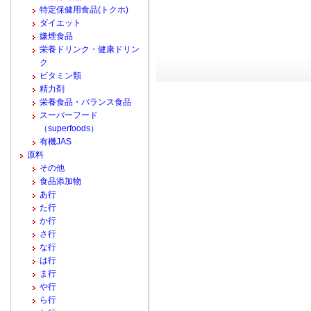
特定保健用食品(トクホ)
ダイエット
嫌煙食品
栄養ドリンク・健康ドリン
ク
ビタミン類
精力剤
栄養食品・バランス食品
スーパーフード
（superfoods）
有機JAS
原料
その他
食品添加物
あ行
た行
か行
さ行
な行
は行
ま行
や行
ら行