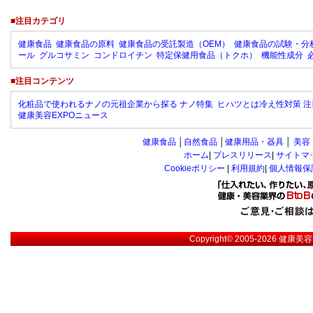
■注目カテゴリ
健康食品
健康食品の原料
健康食品の受託製造（OEM）
健康食品の試験・分
ール
グルコサミン
コンドロイチン
特定保健用食品（トクホ）
機能性成分
■注目コンテンツ
化粧品で使われるナノの元祖企業から探る ナノ特集
ヒハツとは冷え性対策 注
健康美容EXPOニュース
健康食品
│
自然食品
│
健康用品・器具
│
美容
ホーム
|
プレスリリース
|
サイトマ
Cookieポリシー
|
利用規約
|
個人情報保
Copyright© 2005-2026
健康美容