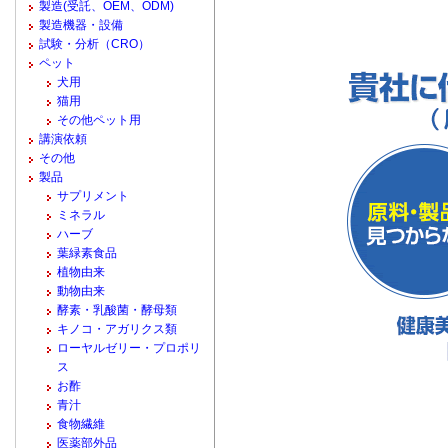
製造(受託、OEM、ODM)
製造機器・設備
試験・分析（CRO）
ペット
犬用
猫用
その他ペット用
講演依頼
その他
製品
サプリメント
ミネラル
ハーブ
葉緑素食品
植物由来
動物由来
酵素・乳酸菌・酵母類
キノコ・アガリクス類
ローヤルゼリー・プロポリ
ス
お酢
青汁
食物繊維
医薬部外品