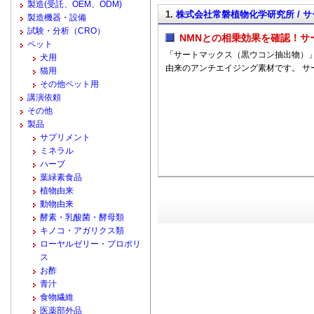
製造(受託、OEM、ODM)
1.
株式会社常磐植物化学研究所 /
製造機器・設備
試験・分析（CRO）
NMNとの相乗効果を確認！サ
ペット
「サートマックス（黒ウコン抽出物）
犬用
由来のアンチエイジング素材です。 サ
猫用
その他ペット用
講演依頼
その他
製品
サプリメント
ミネラル
ハーブ
葉緑素食品
植物由来
動物由来
酵素・乳酸菌・酵母類
キノコ・アガリクス類
ローヤルゼリー・プロポリ
ス
お酢
青汁
食物繊維
医薬部外品