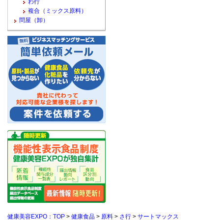
わ行
複合（ミックス原料）
問屋（卸）
健康美容EXPO：TOP
>
健康食品
>
原料
>
さ行
>
サートマックス