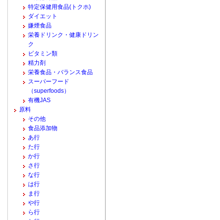
特定保健用食品(トクホ)
ダイエット
嫌煙食品
栄養ドリンク・健康ドリン
ク
ビタミン類
精力剤
栄養食品・バランス食品
スーパーフード
（superfoods）
有機JAS
原料
その他
食品添加物
あ行
た行
か行
さ行
な行
は行
ま行
や行
ら行