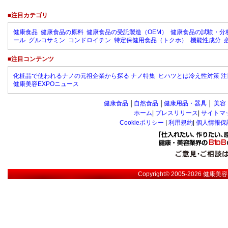
■注目カテゴリ
健康食品
健康食品の原料
健康食品の受託製造（OEM）
健康食品の試験・分
ール
グルコサミン
コンドロイチン
特定保健用食品（トクホ）
機能性成分
■注目コンテンツ
化粧品で使われるナノの元祖企業から探る ナノ特集
ヒハツとは冷え性対策 注
健康美容EXPOニュース
健康食品
│
自然食品
│
健康用品・器具
│
美容
ホーム
|
プレスリリース
|
サイトマ
Cookieポリシー
|
利用規約
|
個人情報保
Copyright© 2005-2026
健康美容