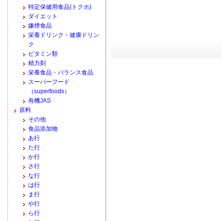
特定保健用食品(トクホ)
ダイエット
嫌煙食品
栄養ドリンク・健康ドリン
ク
ビタミン類
精力剤
栄養食品・バランス食品
スーパーフード
（superfoods）
有機JAS
原料
その他
食品添加物
あ行
た行
か行
さ行
な行
は行
ま行
や行
ら行