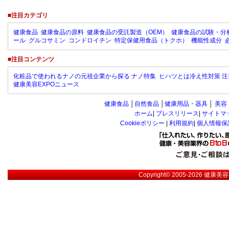
■注目カテゴリ
健康食品
健康食品の原料
健康食品の受託製造（OEM）
健康食品の試験・分
ール
グルコサミン
コンドロイチン
特定保健用食品（トクホ）
機能性成分
■注目コンテンツ
化粧品で使われるナノの元祖企業から探る ナノ特集
ヒハツとは冷え性対策 注
健康美容EXPOニュース
健康食品
│
自然食品
│
健康用品・器具
│
美容
ホーム
|
プレスリリース
|
サイトマ
Cookieポリシー
|
利用規約
|
個人情報保
Copyright© 2005-2026
健康美容