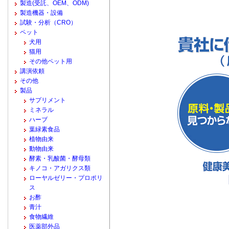
製造(受託、OEM、ODM)
製造機器・設備
試験・分析（CRO）
ペット
犬用
猫用
その他ペット用
講演依頼
その他
製品
サプリメント
ミネラル
ハーブ
葉緑素食品
植物由来
動物由来
酵素・乳酸菌・酵母類
キノコ・アガリクス類
ローヤルゼリー・プロポリ
ス
お酢
青汁
食物繊維
医薬部外品