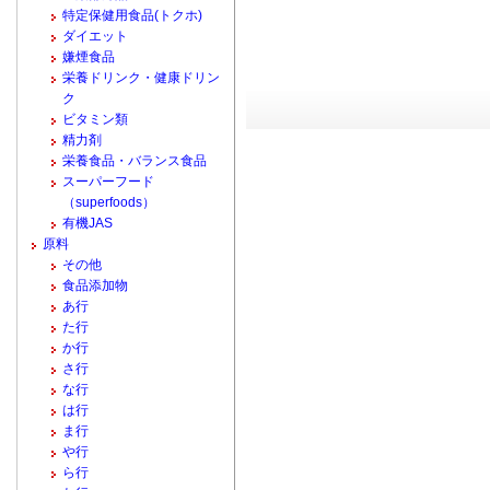
特定保健用食品(トクホ)
ダイエット
嫌煙食品
栄養ドリンク・健康ドリン
ク
ビタミン類
精力剤
栄養食品・バランス食品
スーパーフード
（superfoods）
有機JAS
原料
その他
食品添加物
あ行
た行
か行
さ行
な行
は行
ま行
や行
ら行