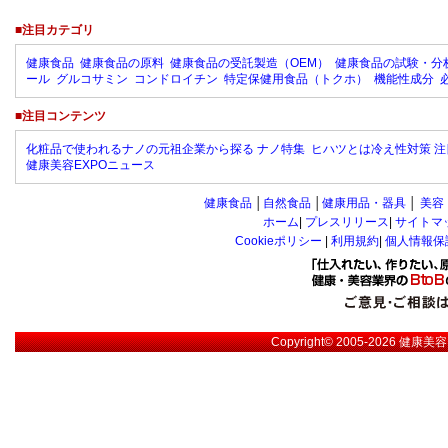
■注目カテゴリ
健康食品
健康食品の原料
健康食品の受託製造（OEM）
健康食品の試験・分
ール
グルコサミン
コンドロイチン
特定保健用食品（トクホ）
機能性成分
■注目コンテンツ
化粧品で使われるナノの元祖企業から探る ナノ特集
ヒハツとは冷え性対策 注
健康美容EXPOニュース
健康食品
│
自然食品
│
健康用品・器具
│
美容
ホーム
|
プレスリリース
|
サイトマ
Cookieポリシー
|
利用規約
|
個人情報保
Copyright© 2005-2026
健康美容