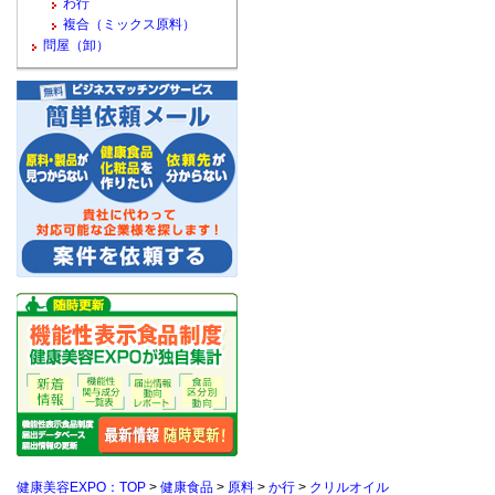
わ行
複合（ミックス原料）
問屋（卸）
健康美容EXPO：TOP
>
健康食品
>
原料
>
か行
>
クリルオイル