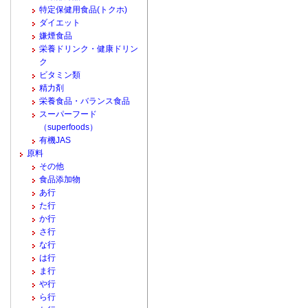
特定保健用食品(トクホ)
ダイエット
嫌煙食品
栄養ドリンク・健康ドリン
ク
ビタミン類
精力剤
栄養食品・バランス食品
スーパーフード
（superfoods）
有機JAS
原料
その他
食品添加物
あ行
た行
か行
さ行
な行
は行
ま行
や行
ら行