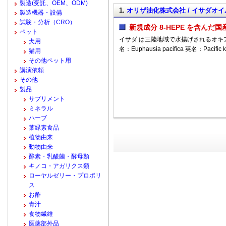
製造(受託、OEM、ODM)
1.
オリザ油化株式会社 / イサダオイ
製造機器・設備
試験・分析（CRO）
新規成分 8-HEPE を含んだ
ペット
イサダ は三陸地域で水揚げされるオキ
犬用
名：Euphausia pacifica 英名：Pacific 
猫用
その他ペット用
講演依頼
その他
製品
サプリメント
ミネラル
ハーブ
葉緑素食品
植物由来
動物由来
酵素・乳酸菌・酵母類
キノコ・アガリクス類
ローヤルゼリー・プロポリ
ス
お酢
青汁
食物繊維
医薬部外品