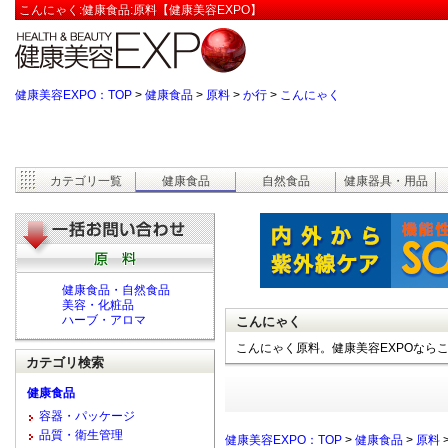
こんにゃく:健康食品:原料【健康美容EXPO】
健康美容EXPO：TOP
>
健康食品
>
原料
>
か行
>
こんにゃく
カテゴリ一覧
健康食品
自然食品
健康器具・用品
健康食品・自然食品
美容・化粧品
ハーブ・アロマ
こんにゃく
こんにゃく原料。健康美容EXPOなら
カテゴリ検索
健康食品
容器・パッケージ
品質・衛生管理
健康美容EXPO：TOP
>
健康食品
>
原料