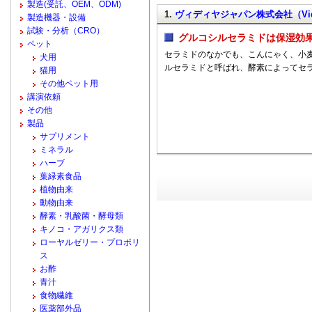
製造(受託、OEM、ODM)
1.
ヴィディヤジャパン株式会社（Vidya
製造機器・設備
試験・分析（CRO）
グルコシルセラミドは保湿効
ペット
セラミドのなかでも、こんにゃく、小
犬用
ルセラミドと呼ばれ、酵素によってセ
猫用
その他ペット用
講演依頼
その他
製品
サプリメント
ミネラル
ハーブ
葉緑素食品
植物由来
動物由来
酵素・乳酸菌・酵母類
キノコ・アガリクス類
ローヤルゼリー・プロポリ
ス
お酢
青汁
食物繊維
医薬部外品