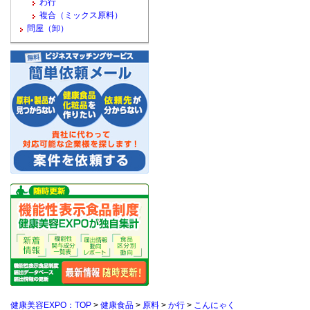
わ行
複合（ミックス原料）
問屋（卸）
健康美容EXPO：TOP
>
健康食品
>
原料
>
か行
>
こんにゃく