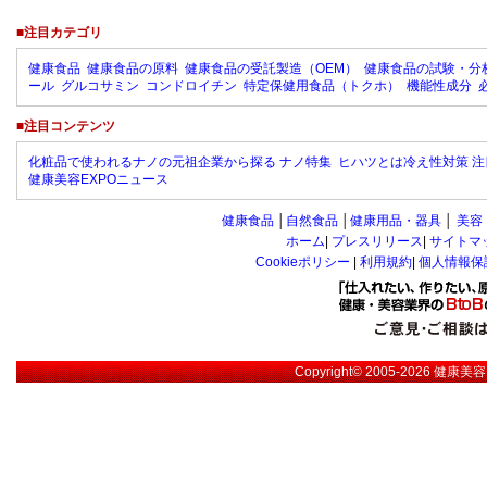
■注目カテゴリ
健康食品
健康食品の原料
健康食品の受託製造（OEM）
健康食品の試験・分
ール
グルコサミン
コンドロイチン
特定保健用食品（トクホ）
機能性成分
■注目コンテンツ
化粧品で使われるナノの元祖企業から探る ナノ特集
ヒハツとは冷え性対策 注
健康美容EXPOニュース
健康食品
│
自然食品
│
健康用品・器具
│
美容
ホーム
|
プレスリリース
|
サイトマ
Cookieポリシー
|
利用規約
|
個人情報保
Copyright© 2005-2026
健康美容