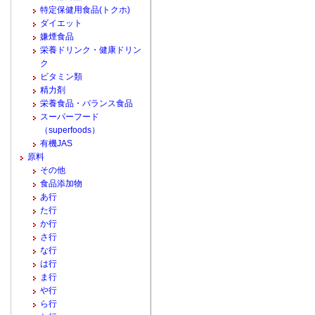
特定保健用食品(トクホ)
ダイエット
嫌煙食品
栄養ドリンク・健康ドリン
ク
ビタミン類
精力剤
栄養食品・バランス食品
スーパーフード
（superfoods）
有機JAS
原料
その他
食品添加物
あ行
た行
か行
さ行
な行
は行
ま行
や行
ら行